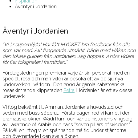
Inspiration
Äventyr i Jordanien
Äventyr i Jordanien
”Vi är supernöjda! Har fått MYCKET bra feedback från alla
som var med. Allt fungerade utmärkt, både med Håkan och
den lokala guiden från Jordanien. Jag hoppas vi hörs vidare
för fler tokigheter i framtiden.”
Företagsledningen premierar varje år sin personal med en
speciell resa och man ville i år besöka ett av de sju nya
underverken i världen. Den 2000 år gamla nabateanska,
rosaskimrande klippstaden
Petra
i Jordanien är ett av dessa
underverk.
Vi flög bekvämt till Amman, Jordaniens huvudstad och
sedan med buss söderut. Första dagen red vi kamel i den
dramatiska öknen Wadi Rum och kände historiens vingslag
av Lawrence of Arabia och hans ”seven pillars of wisdom”.
På kvällen intog vi en spännande måltid under stjärnorna
och övernattade i den svala öknen.