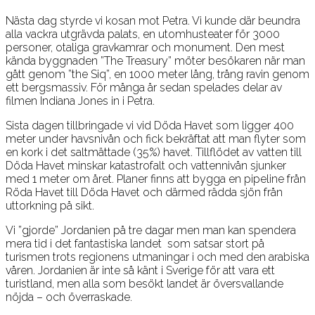
Nästa dag styrde vi kosan mot Petra. Vi kunde där beundra
alla vackra utgrävda palats, en utomhusteater för 3000
personer, otaliga gravkamrar och monument. Den mest
kända byggnaden ”The Treasury” möter besökaren när man
gått genom ”the Siq”, en 1000 meter lång, trång ravin genom
ett bergsmassiv. För många år sedan spelades delar av
filmen Indiana Jones in i Petra.
Sista dagen tillbringade vi vid Döda Havet som ligger 400
meter under havsnivån och fick bekräftat att man flyter som
en kork i det saltmättade (35%) havet. Tillflödet av vatten till
Döda Havet minskar katastrofalt och vattennivån sjunker
med 1 meter om året. Planer finns att bygga en pipeline från
Röda Havet till Döda Havet och därmed rädda sjön från
uttorkning på sikt.
Vi ”gjorde” Jordanien på tre dagar men man kan spendera
mera tid i det fantastiska landet som satsar stort på
turismen trots regionens utmaningar i och med den arabiska
våren. Jordanien är inte så känt i Sverige för att vara ett
turistland, men alla som besökt landet är översvallande
nöjda – och överraskade.