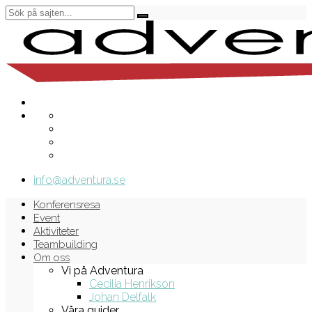
info@adventura.se
Konferensresa
Event
Aktiviteter
Teambuilding
Om oss
Vi på Adventura
Cecilia Henrikson
Johan Delfalk
Våra guider