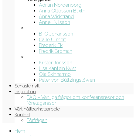
Adrian Nordenborg
Anna Ottosson Blixth
Anna Widstrand
Anneli Nilsson
.
B-O Johansson
Calle Ulmert
Frederik Ek
Fredrik Broman
.
Krister Jonsson
Lisa Kaptein Kvist
Ola Skinnarmo
Peter von Bültzingslöwen
Senaste nytt
Inspiration
FAQ – Vanliga frågor om konferensresor och
företagsresor
Vårt hållbarhetsarbete
Kontakt
Förfrågan
Hem