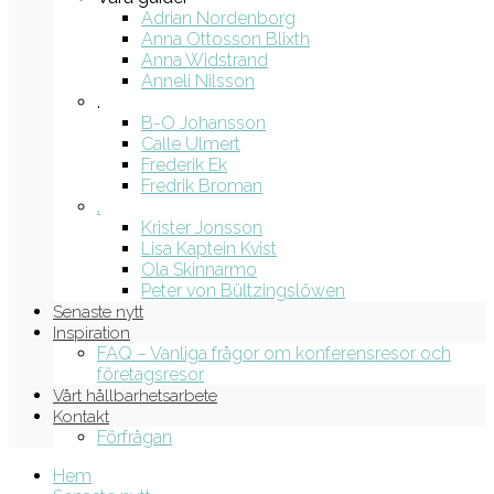
Adrian Nordenborg
Anna Ottosson Blixth
Anna Widstrand
Anneli Nilsson
.
B-O Johansson
Calle Ulmert
Frederik Ek
Fredrik Broman
.
Krister Jonsson
Lisa Kaptein Kvist
Ola Skinnarmo
Peter von Bültzingslöwen
Senaste nytt
Inspiration
FAQ – Vanliga frågor om konferensresor och
företagsresor
Vårt hållbarhetsarbete
Kontakt
Förfrågan
Hem