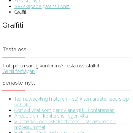
Senaste nytt
100 skapade gatans konst
Graffiti
Graffiti
Testa oss
Trött på en vanlig konferens? Testa oss istället!
Gå till förfrågan
Senaste nytt
Teamutveckling i naturen – stärk samarbete, ledarskap
och tillit
Kort aktivitet som ger ny energi till konferensen
Andalusien – konferens i egen villa
Vildmarks- och fiskekonferens – när naturen blir
mötesrummet
Halkidiki – Grekland som allra bäst