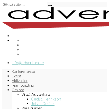
info@adventura.se
Konferensresa
Event
Aktiviteter
Teambuilding
Om oss
Vi på Adventura
Cecilia Henrikson
Johan Delfalk
Våra guider