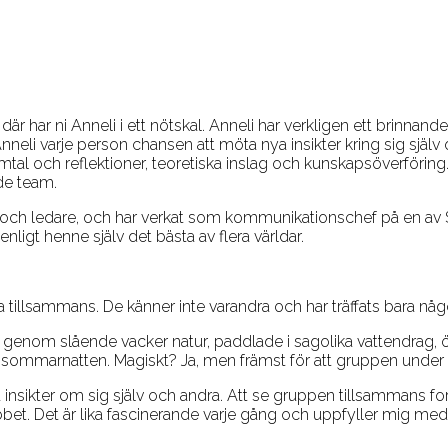
 där har ni Anneli i ett nötskal. Anneli har verkligen ett brinn
 Anneli varje person chansen att möta nya insikter kring sig sjä
 och reflektioner, teoretiska inslag och kunskapsöverföring. Hå
de team.
pp och ledare, och har verkat som kommunikationschef på en a
enligt henne själv det bästa av flera världar.
a tillsammans. De känner inte varandra och har träffats bara någo
e genom slående vacker natur, paddlade i sagolika vattendra
i sommarnatten. Magiskt? Ja, men främst för att gruppen under
nya insikter om sig själv och andra. Att se gruppen tillsammans f
obbet. Det är lika fascinerande varje gång och uppfyller mig med