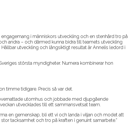
ande engagemang i människors utveckling och en stenhård tro på
lv och andra – och därmed kunna bidra till teamets utveckling
llbar utveckling och långsiktigt resultat är Annelis ledord i
v Sveriges största myndigheter. Numera kombinerar hon
n timme tidigare. Precis så var det.
g, övernattade utomhus och jobbade med djupgående
 veckan utvecklades till ett sammansvetsat team.
orma en gemenskap, bli ett vi och landa i viljan och modet att
 stor tacksamhet och tro på kraften i genuint samarbete.”