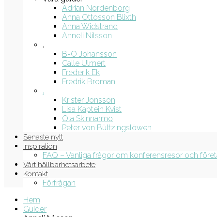
Adrian Nordenborg
Anna Ottosson Blixth
Anna Widstrand
Anneli Nilsson
.
B-O Johansson
Calle Ulmert
Frederik Ek
Fredrik Broman
.
Krister Jonsson
Lisa Kaptein Kvist
Ola Skinnarmo
Peter von Bültzingslöwen
Senaste nytt
Inspiration
FAQ – Vanliga frågor om konferensresor och före
Vårt hållbarhetsarbete
Kontakt
Förfrågan
Hem
Guider