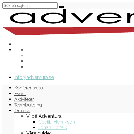
info@adventura.se
Konferensresa
Event
Aktiviteter
Teambuilding
Om oss
Vi på Adventura
Cecilia Henrikson
Johan Delfalk
Våra guider