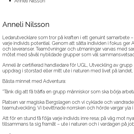
Anneli Nilsson
Anneli Nilsson
Ledarutvecklare som tror på kraften i ett genuint samarbete –
varje individs potential. Genom att sätta individen i fokus ger
och leveranser. Teamövningar och utmaningar varvas med samtal
mötet med såväl nybildade grupper som väl sammansvetsa
Anneli är certifierad handledare för UGL, Utveckling av gru
uppdrag i storstad eller mitt ute i naturen med livet på landet, 
Bästa minnet med Adventura:
”Tänk dig att få träffa en grupp människor som ska börja arbet
Platsen var magiska Bergslagen och vi cyklade och vandrad
teamutveckling. Vi bevittnade norrsken och hörde vargar yla 
Att för en stund få följa varje individs inre resa; på väg mot 
tillsammans ta sig framåt – ute i naturen och i vardagen på j