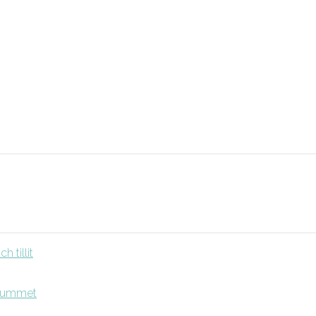
 tillit
srummet