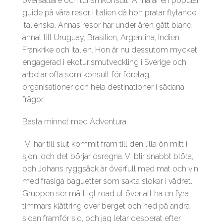
översättare och turismkonsult. Anna är en populär
guide på våra resor i Italien då hon pratar flytande
italienska. Annas resor har under åren gått bland
annat till Uruguay, Brasilien, Argentina, Indien,
Frankrike och Italien. Hon är nu dessutom mycket
engagerad i ekoturismutveckling i Sverige och
arbetar ofta som konsult för företag,
organisationer och hela destinationer i sådana
frågor.
Bästa minnet med Adventura:
”Vi har till slut kommit fram till den lilla ön mitt i
sjön, och det börjar ösregna. Vi blir snabbt blöta,
och Johans ryggsäck är överfull med mat och vin,
med frasiga baguetter som sakta slokar i vädret.
Gruppen ser måttligt road ut över att ha en fyra
timmars klättring över berget och ned på andra
sidan framför sig, och jag letar desperat efter