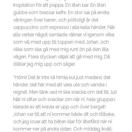
inspiration för att peppa. En liten bar. En liten
gubbe som brassar kaffe. En stor sal på andra
våningen över baren, och plötsligt är det
cappuccino och espresso i alla kalla händer. När
alla verkar något samlade, räknar vi igenom vilka
som vill med upp till toppen med Johan, och
vilka som ska gå med mig runt ön på den lilla
vägen. Flera stycken väljer att gå med mig. Då
ställer jag mig upp och säger,
”Hörni! Det är inte så himla kul just medans det
händer, det här med att vara ute och vandra i
regnet. Men tänk vad ni ska snacka om det till Jul!
När ni sitter och snackar om när ni, hela gruppen,
klarade av att kravla er upp och över berget!
Johan ser till att ni kommer både dit och tillbaka,
och jag lovar att ha båten klar för återfärd när ni
kommer ner på andra sidan. Och middag ikväll,