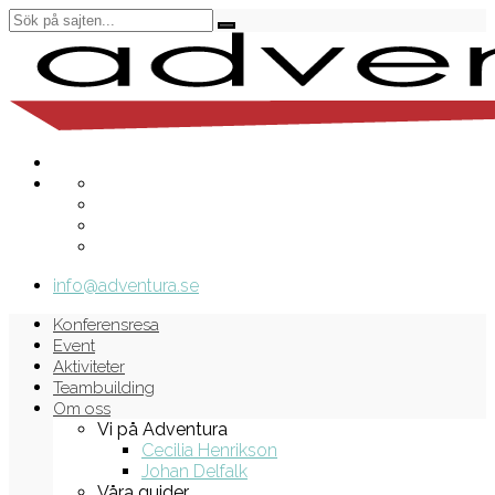
info@adventura.se
Konferensresa
Event
Aktiviteter
Teambuilding
Om oss
Vi på Adventura
Cecilia Henrikson
Johan Delfalk
Våra guider