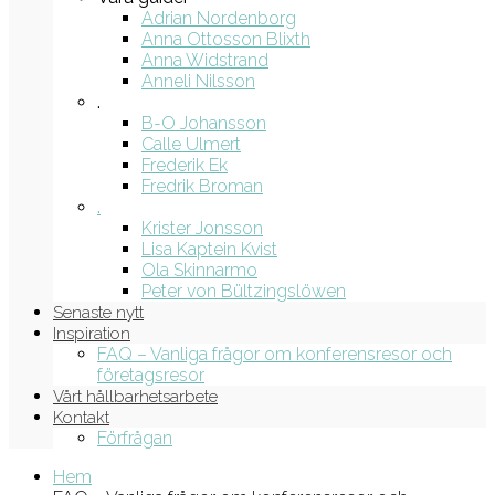
Adrian Nordenborg
Anna Ottosson Blixth
Anna Widstrand
Anneli Nilsson
.
B-O Johansson
Calle Ulmert
Frederik Ek
Fredrik Broman
.
Krister Jonsson
Lisa Kaptein Kvist
Ola Skinnarmo
Peter von Bültzingslöwen
Senaste nytt
Inspiration
FAQ – Vanliga frågor om konferensresor och
företagsresor
Vårt hållbarhetsarbete
Kontakt
Förfrågan
Hem