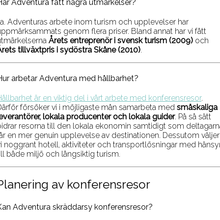
Har Adventura fått några utmärkelser?
Ja. Adventuras arbete inom turism och upplevelser har
uppmärksammats genom flera priser. Bland annat har vi fått
utmärkelserna
Årets entreprenör i svensk turism (2009)
och
rets tillväxtpris i sydöstra Skåne (2010)
.
Hur arbetar Adventura med hållbarhet?
ållbarhet är en viktig del i vårt arbete med konferensresor
.
Därför försöker vi i möjligaste mån samarbeta med
småskaliga
leverantörer, lokala producenter och lokala guider
. På så sätt
bidrar resorna till den lokala ekonomin samtidigt som deltagarn
får en mer genuin upplevelse av destinationen. Dessutom väljer
vi noggrant hotell, aktiviteter och transportlösningar med hänsy
ill både miljö och långsiktig turism.
Planering av konferensresor
Kan Adventura skräddarsy konferensresor?