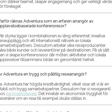
som stärker teamet, skapar engagemang och ger verkligt värde
ör företaget.
Varför räknas Adventura som en erfaren arrangör av
upplevelsebaserade konferensresor?
år styrka ligger i kombinationen av lång erfarenhet, kreativa
eseupplägg och ett internationellt nätverk av lokala
samarbetspartners. Dessutom arbetar våra reseproducenter
nära både kunder och leverantörer på destinationen. På så sätt
kan vi skapa konferensresor där möten, aktiviteter och lokala
upplevelser tillsammans bildar en genomtänkt helhet.
Är Adventura en trygg och pålitlig researrangör?
a. Adventura har högsta kreditvärdighet, vilket visar att vi är en
stabil och trygg samarbetspartner. Dessutom har vi resegaranti
hos
Kammarkollegiet
. Det innebär en ekonomisk trygghet för
esenärer om en resa till exempel skulle ställas in.