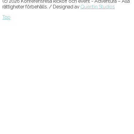
(c) 2026 Konferensresa kickoff och event - Adventura – Alla
rättigheter förbehålls. / Designad av
Quentin Studios
Top