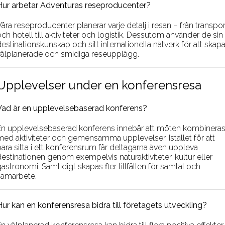
Hur arbetar Adventuras reseproducenter?
åra reseproducenter planerar varje detalj i resan – från transpor
ch hotell till aktiviteter och logistik. Dessutom använder de sin
estinationskunskap och sitt internationella nätverk för att skap
välplanerade och smidiga reseupplägg.
Upplevelser under en konferensresa
Vad är en upplevelsebaserad konferens?
En upplevelsebaserad konferens innebär att möten kombinera
med aktiviteter och gemensamma upplevelser. Istället för att
bara sitta i ett konferensrum får deltagarna även uppleva
destinationen genom exempelvis naturaktiviteter, kultur eller
astronomi. Samtidigt skapas fler tillfällen för samtal och
samarbete.
Hur kan en konferensresa bidra till företagets utveckling?