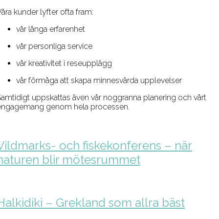
åra kunder lyfter ofta fram:
vår långa erfarenhet
vår personliga service
vår kreativitet i reseupplägg
vår förmåga att skapa minnesvärda upplevelser
Samtidigt uppskattas även vår noggranna planering och vårt
engagemang genom hela processen.
Vildmarks- och fiskekonferens – när
naturen blir mötesrummet
Halkidiki – Grekland som allra bäst