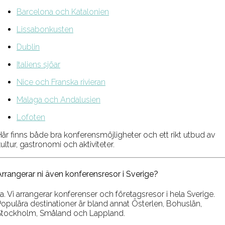
Barcelona och Katalonien
Lissabonkusten
Dublin
Italiens sjöar
Nice och Franska rivieran
Malaga och Andalusien
Lofoten
Här finns både bra konferensmöjligheter och ett rikt utbud av
ultur, gastronomi och aktiviteter.
Arrangerar ni även konferensresor i Sverige?
a. Vi arrangerar konferenser och företagsresor i hela Sverige.
Populära destinationer är bland annat Österlen, Bohuslän,
Stockholm, Småland och Lappland.