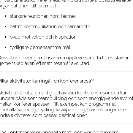
n välplanerad konferensresa kan bidra till flera positiva effekter 
rganisationen, till exempel:
starkare relationer inom teamet
bättre kommunikation och samarbete
ökad motivation och inspiration
tydligare gemensamma mål
Dessutom leder gemensamma upplevelser ofta till en starkare
gemenskap även efter att resan är avslutad.
Vilka aktiviteter kan ingå i en konferensresa?
ktiviteter är ofta en viktig del av våra konferensresor och kan
fungera både som teambuilding och som energigivande avbrot
mellan konferenspassen. Till exempel kan programmet
innehålla vandring, cykling, kajakpaddling, teamövningar eller
andra aktiviteter som passar destinationen.
Kan konferensresor innehålla mat- och vinupplevelser?