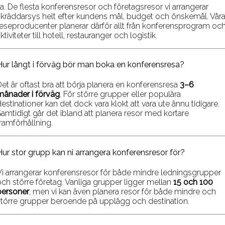
Ja. De flesta konferensresor och företagsresor vi arrangerar
skräddarsys helt efter kundens mål, budget och önskemål. Vår
reseproducenter planerar därför allt från konferensprogram oc
ktiviteter till hotell, restauranger och logistik.
Hur långt i förväg bör man boka en konferensresa?
Det är oftast bra att börja planera en konferensresa
3–6
månader i förväg
. För större grupper eller populära
estinationer kan det dock vara klokt att vara ute ännu tidigare.
Samtidigt går det ibland att planera resor med kortare
ramförhållning.
Hur stor grupp kan ni arrangera konferensresor för?
Vi arrangerar konferensresor för både mindre ledningsgrupper
och större företag. Vanliga grupper ligger mellan
15 och 100
personer
, men vi kan även planera resor för både mindre och
större grupper beroende på upplägg och destination.