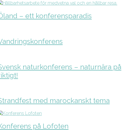
Öland – ett konferensparadis
Vandringskonferens
Svensk naturkonferens – naturnära på
riktigt!
Strandfest med marockanskt tema
Konferens på Lofoten