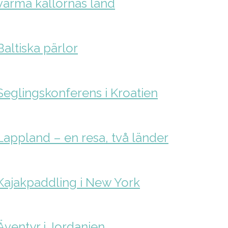
varma källornas land
Baltiska pärlor
Seglingskonferens i Kroatien
Lappland – en resa, två länder
Kajakpaddling i New York
Äventyr i Jordanien