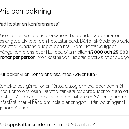
Pris och bokning
Vad kostar en konferensresa?
Priset för en konferensresa varierar beroende på destination,
eslängd, aktiviteter och hotellstandard. Därför skräddarsys varj
resa efter kundens budget och mål. Som riktmärke ligger
många konferensresor i Europa ofta mellan
15 000 och 25 000
kronor per person
. Men kostnaden justeras givetvis efter budget
Hur bokar vi en konferensresa med Adventura?
Kontakta oss gärna för en första dialog om era idéer och mål
med konferensresan. Därefter tar våra reseproducenter fram ett
förslag på upplägg, destination och aktiviteter. När programmet
r fastställt tar vi hand om hela planeringen – från bokningar till
genomförande.
Vad uppskattar kunder mest med Adventura?