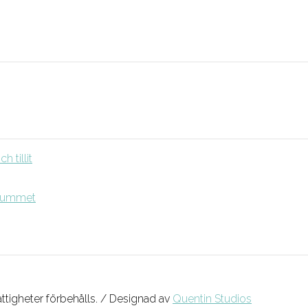
 tillit
srummet
ättigheter förbehålls. / Designad av
Quentin Studios