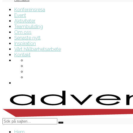
Konferensresa
Event
Aktiviteter
Teambuilding
Om oss
Senaste nytt
Inspiration
Vårt hållbarhetsarbete
Kontakt
Hem