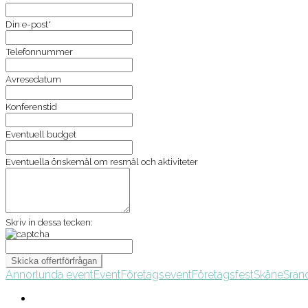
Din e-post*
Telefonnummer
Avresedatum
Konferenstid
Eventuell budget
Eventuella önskemål om resmål och aktiviteter
Skriv in dessa tecken:
Annorlunda event
Event
Företagsevent
Företagsfest
Skåne
Sran