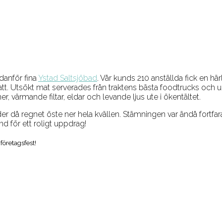
danför fina
Ystad Saltsjöbad
. Vår kunds 210 anställda fick en här
att. Utsökt mat serverades från traktens bästa foodtrucks och 
, värmande filtar, eldar och levande ljus ute i ökentältet.
 då regnet öste ner hela kvällen. Stämningen var ändå fortfaran
nd för ett roligt uppdrag!
företagsfest!