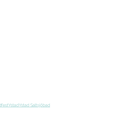
dfest
Ystad
Ystad Saltsjöbad