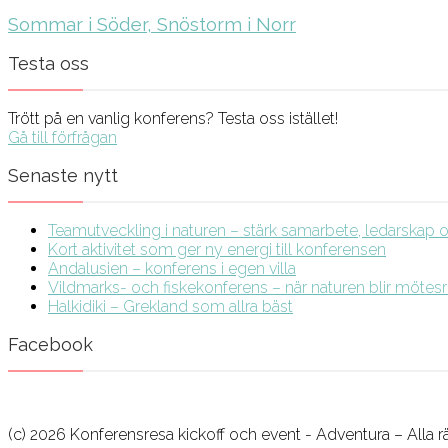
Sommar i Söder, Snöstorm i Norr
Testa oss
Trött på en vanlig konferens? Testa oss istället!
Gå till förfrågan
Senaste nytt
Teamutveckling i naturen – stärk samarbete, ledarskap och
Kort aktivitet som ger ny energi till konferensen
Andalusien – konferens i egen villa
Vildmarks- och fiskekonferens – när naturen blir möte
Halkidiki – Grekland som allra bäst
Facebook
(c) 2026 Konferensresa kickoff och event - Adventura – Alla r