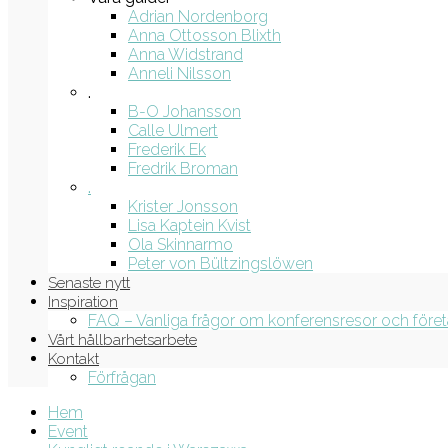
Adrian Nordenborg
Anna Ottosson Blixth
Anna Widstrand
Anneli Nilsson
.
B-O Johansson
Calle Ulmert
Frederik Ek
Fredrik Broman
.
Krister Jonsson
Lisa Kaptein Kvist
Ola Skinnarmo
Peter von Bültzingslöwen
Senaste nytt
Inspiration
FAQ – Vanliga frågor om konferensresor och före
Vårt hållbarhetsarbete
Kontakt
Förfrågan
Hem
Event