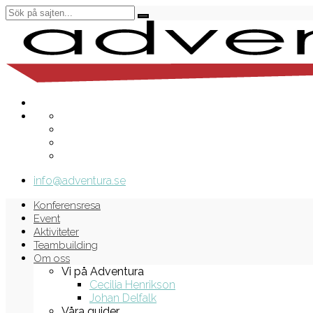
info@adventura.se
Konferensresa
Event
Aktiviteter
Teambuilding
Om oss
Vi på Adventura
Cecilia Henrikson
Johan Delfalk
Våra guider