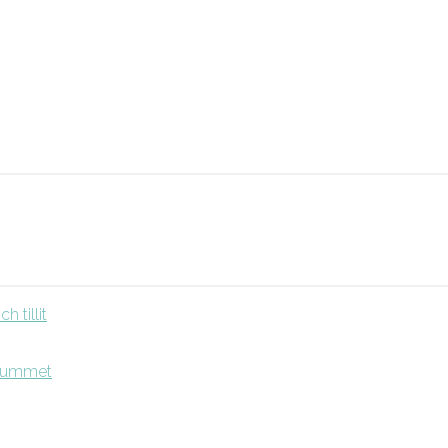
 tillit
srummet