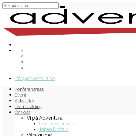
info@adventura.se
Konferensresa
Event
Aktiviteter
Teambuilding
Om oss
Vi på Adventura
Cecilia Henrikson
Johan Delfalk
Våra guider