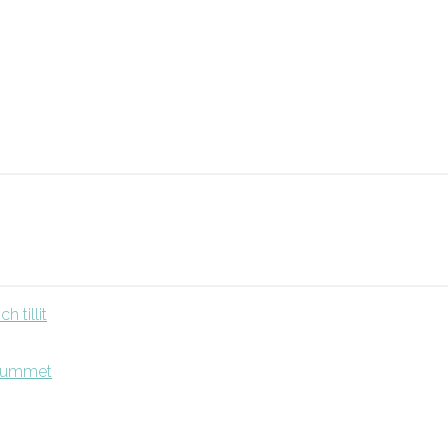
 tillit
srummet