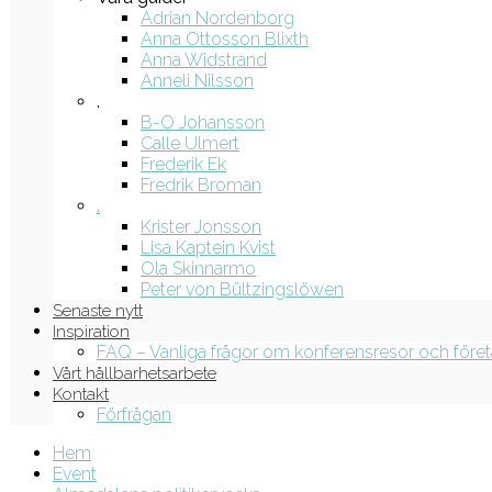
Adrian Nordenborg
Anna Ottosson Blixth
Anna Widstrand
Anneli Nilsson
.
B-O Johansson
Calle Ulmert
Frederik Ek
Fredrik Broman
.
Krister Jonsson
Lisa Kaptein Kvist
Ola Skinnarmo
Peter von Bültzingslöwen
Senaste nytt
Inspiration
FAQ – Vanliga frågor om konferensresor och före
Vårt hållbarhetsarbete
Kontakt
Förfrågan
Hem
Event