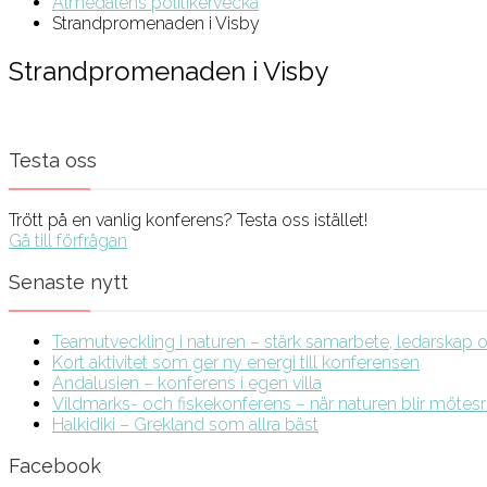
Almedalens politikervecka
Strandpromenaden i Visby
Strandpromenaden i Visby
Testa oss
Trött på en vanlig konferens? Testa oss istället!
Gå till förfrågan
Senaste nytt
Teamutveckling i naturen – stärk samarbete, ledarskap och
Kort aktivitet som ger ny energi till konferensen
Andalusien – konferens i egen villa
Vildmarks- och fiskekonferens – när naturen blir möte
Halkidiki – Grekland som allra bäst
Facebook