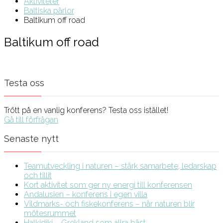
Aktiviteter
Baltiska pärlor
Baltikum off road
Baltikum off road
Testa oss
Trött på en vanlig konferens? Testa oss istället!
Gå till förfrågan
Senaste nytt
Teamutveckling i naturen – stärk samarbete, ledarskap
och tillit
Kort aktivitet som ger ny energi till konferensen
Andalusien – konferens i egen villa
Vildmarks- och fiskekonferens – när naturen blir
mötesrummet
Halkidiki – Grekland som allra bäst