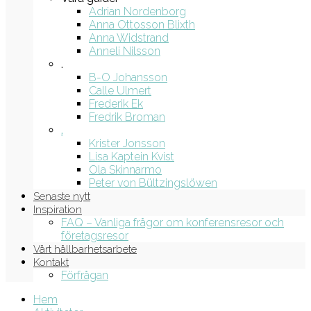
Adrian Nordenborg
Anna Ottosson Blixth
Anna Widstrand
Anneli Nilsson
.
B-O Johansson
Calle Ulmert
Frederik Ek
Fredrik Broman
.
Krister Jonsson
Lisa Kaptein Kvist
Ola Skinnarmo
Peter von Bültzingslöwen
Senaste nytt
Inspiration
FAQ – Vanliga frågor om konferensresor och
företagsresor
Vårt hållbarhetsarbete
Kontakt
Förfrågan
Hem