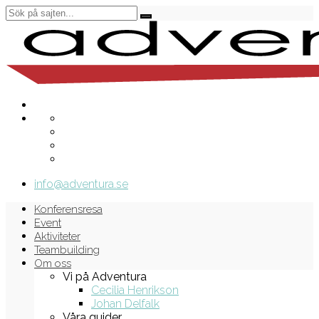
info@adventura.se
Konferensresa
Event
Aktiviteter
Teambuilding
Om oss
Vi på Adventura
Cecilia Henrikson
Johan Delfalk
Våra guider