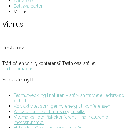
Aktiviteter
Baltiska pärlor
Vilnius
Vilnius
Testa oss
Trött på en vanlig konferens? Testa oss istället!
Gå till förfrågan
Senaste nytt
Teamutveckling i naturen – stärk samarbete, ledarskap
och tillit
Kort aktivitet som ger ny energi till konferensen
Andalusien – konferens i egen villa
Vildmarks- och fiskekonferens – när naturen blir
mötesrummet
Halkidiki – Grekland som allra bäst