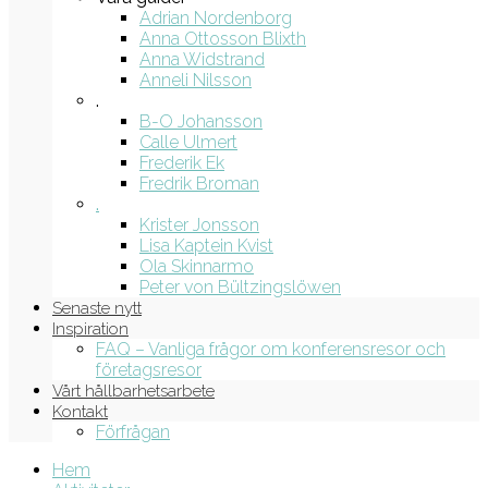
Adrian Nordenborg
Anna Ottosson Blixth
Anna Widstrand
Anneli Nilsson
.
B-O Johansson
Calle Ulmert
Frederik Ek
Fredrik Broman
.
Krister Jonsson
Lisa Kaptein Kvist
Ola Skinnarmo
Peter von Bültzingslöwen
Senaste nytt
Inspiration
FAQ – Vanliga frågor om konferensresor och
företagsresor
Vårt hållbarhetsarbete
Kontakt
Förfrågan
Hem