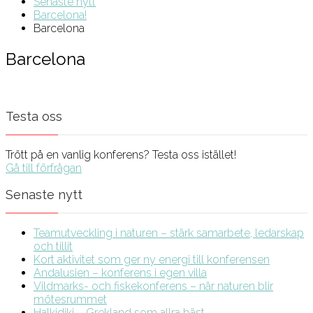
Senaste nytt
Barcelona!
Barcelona
Barcelona
Testa oss
Trött på en vanlig konferens? Testa oss istället!
Gå till förfrågan
Senaste nytt
Teamutveckling i naturen – stärk samarbete, ledarskap
och tillit
Kort aktivitet som ger ny energi till konferensen
Andalusien – konferens i egen villa
Vildmarks- och fiskekonferens – när naturen blir
mötesrummet
Halkidiki – Grekland som allra bäst