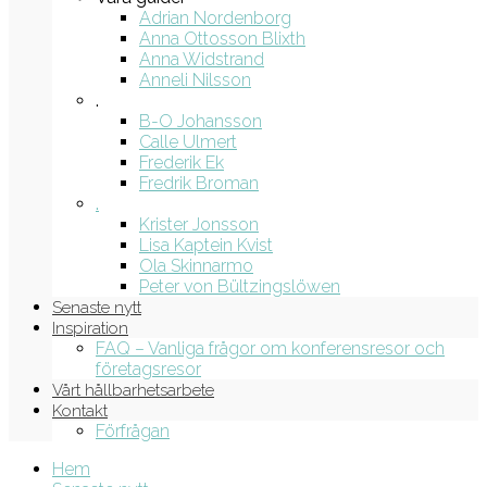
Adrian Nordenborg
Anna Ottosson Blixth
Anna Widstrand
Anneli Nilsson
.
B-O Johansson
Calle Ulmert
Frederik Ek
Fredrik Broman
.
Krister Jonsson
Lisa Kaptein Kvist
Ola Skinnarmo
Peter von Bültzingslöwen
Senaste nytt
Inspiration
FAQ – Vanliga frågor om konferensresor och
företagsresor
Vårt hållbarhetsarbete
Kontakt
Förfrågan
Hem