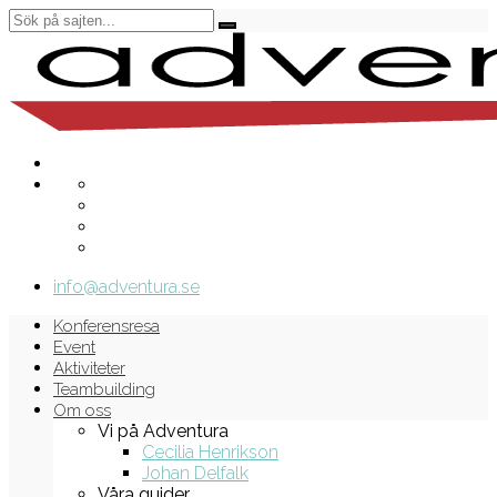
info@adventura.se
Konferensresa
Event
Aktiviteter
Teambuilding
Om oss
Vi på Adventura
Cecilia Henrikson
Johan Delfalk
Våra guider