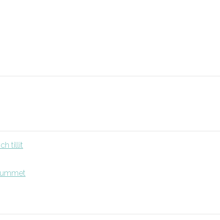
 tillit
srummet