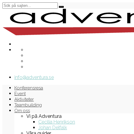
info@adventura.se
Konferensresa
Event
Aktiviteter
Teambuilding
Om oss
Vi på Adventura
Cecilia Henrikson
Johan Delfalk
Våra guider