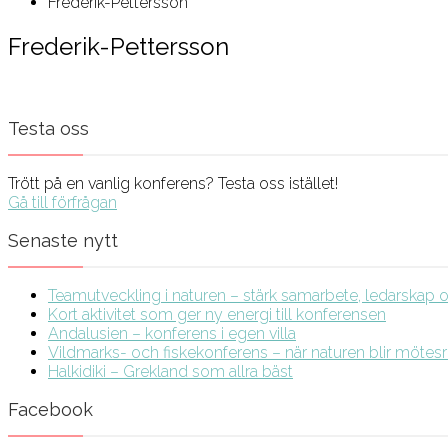
Frederik-Pettersson
Frederik-Pettersson
Testa oss
Trött på en vanlig konferens? Testa oss istället!
Gå till förfrågan
Senaste nytt
Teamutveckling i naturen – stärk samarbete, ledarskap och
Kort aktivitet som ger ny energi till konferensen
Andalusien – konferens i egen villa
Vildmarks- och fiskekonferens – när naturen blir möte
Halkidiki – Grekland som allra bäst
Facebook