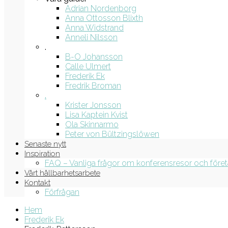
Adrian Nordenborg
Anna Ottosson Blixth
Anna Widstrand
Anneli Nilsson
.
B-O Johansson
Calle Ulmert
Frederik Ek
Fredrik Broman
.
Krister Jonsson
Lisa Kaptein Kvist
Ola Skinnarmo
Peter von Bültzingslöwen
Senaste nytt
Inspiration
FAQ – Vanliga frågor om konferensresor och före
Vårt hållbarhetsarbete
Kontakt
Förfrågan
Hem
Frederik Ek