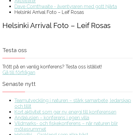
Aktiviteter
Dave Cornthwaite - äventyraren med gott hjärta
Helsinki Arrival Foto – Leif Rosas
Helsinki Arrival Foto – Leif Rosas
Testa oss
Trött på en vanlig konferens? Testa oss istället!
Gå till förfrågan
Senaste nytt
Teamutveckling i naturen – stärk samarbete, ledarskap
och tillit
Kort aktivitet som ger ny energi till konferensen
Andalusien – konferens i egen villa
Vildmarks- och fiskekonferens – när naturen blir
mötesrummet
Halkidiki – Grekland som allra bäst