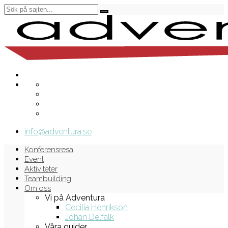
info@adventura.se
Konferensresa
Event
Aktiviteter
Teambuilding
Om oss
Vi på Adventura
Cecilia Henrikson
Johan Delfalk
Våra guider