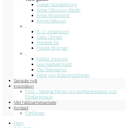
Adrian Nordenborg
Anna Ottosson Blixth
Anna Widstrand
Anneli Nilsson
.
B-O Johansson
Calle Ulmert
Frederik Ek
Fredrik Broman
.
Krister Jonsson
Lisa Kaptein Kvist
Ola Skinnarmo
Peter von Bültzingslöwen
Senaste nytt
Inspiration
FAQ – Vanliga frågor om konferensresor och
företagsresor
Vårt hållbarhetsarbete
Kontakt
Förfrågan
Hem