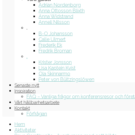
Adrian Nordenborg
Anna Ottosson Blixth
Anna Widstrand
Anneli Nilsson
.
B-O Johansson
Calle Ulmert
Frederik Ek
Fredrik Broman
.
Krister Jonsson
Lisa Kaptein Kvist
Ola Skinnarmo
Peter von Bültzingslöwen
Senaste nytt
Inspiration
FAQ – Vanliga frågor om konferensresor och före
Vårt hållbarhetsarbete
Kontakt
Förfrågan
Hem
Aktiviteter