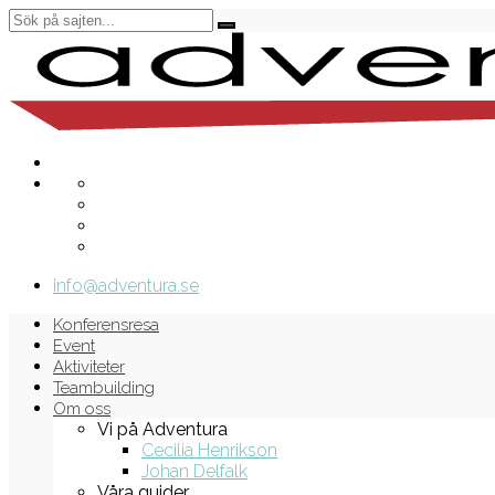
info@adventura.se
Konferensresa
Event
Aktiviteter
Teambuilding
Om oss
Vi på Adventura
Cecilia Henrikson
Johan Delfalk
Våra guider