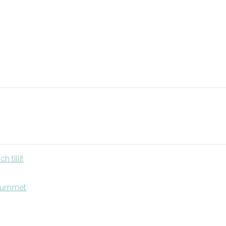
 tillit
srummet