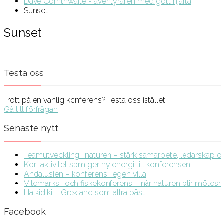
Dave Cornthwaite - äventyraren med gott hjärta
Sunset
Sunset
Testa oss
Trött på en vanlig konferens? Testa oss istället!
Gå till förfrågan
Senaste nytt
Teamutveckling i naturen – stärk samarbete, ledarskap och
Kort aktivitet som ger ny energi till konferensen
Andalusien – konferens i egen villa
Vildmarks- och fiskekonferens – när naturen blir möte
Halkidiki – Grekland som allra bäst
Facebook