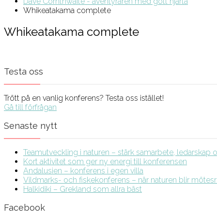
Dave Cornthwaite - äventyraren med gott hjärta
Whikeatakama complete
Whikeatakama complete
Testa oss
Trött på en vanlig konferens? Testa oss istället!
Gå till förfrågan
Senaste nytt
Teamutveckling i naturen – stärk samarbete, ledarskap och
Kort aktivitet som ger ny energi till konferensen
Andalusien – konferens i egen villa
Vildmarks- och fiskekonferens – när naturen blir möte
Halkidiki – Grekland som allra bäst
Facebook