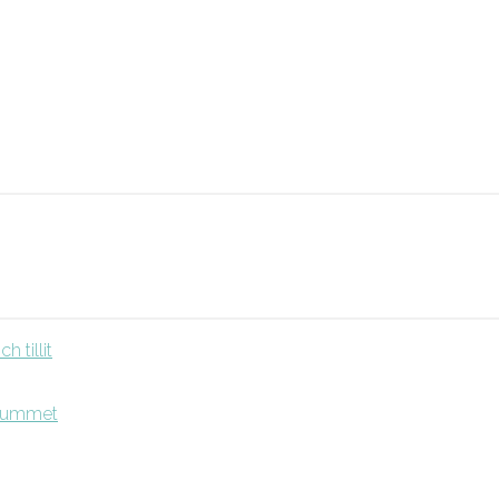
 tillit
srummet