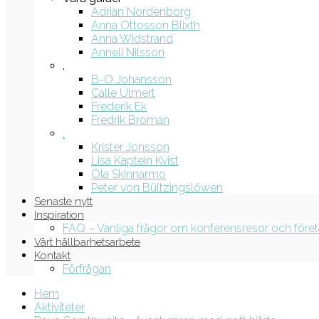
Adrian Nordenborg
Anna Ottosson Blixth
Anna Widstrand
Anneli Nilsson
.
B-O Johansson
Calle Ulmert
Frederik Ek
Fredrik Broman
.
Krister Jonsson
Lisa Kaptein Kvist
Ola Skinnarmo
Peter von Bültzingslöwen
Senaste nytt
Inspiration
FAQ – Vanliga frågor om konferensresor och före
Vårt hållbarhetsarbete
Kontakt
Förfrågan
Hem
Aktiviteter