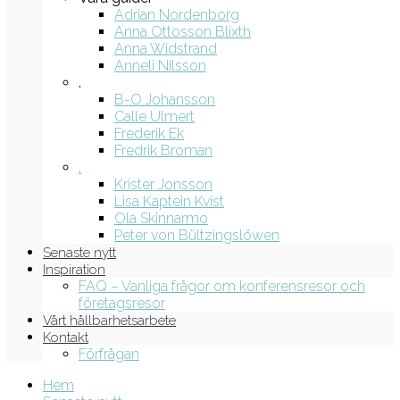
Adrian Nordenborg
Anna Ottosson Blixth
Anna Widstrand
Anneli Nilsson
.
B-O Johansson
Calle Ulmert
Frederik Ek
Fredrik Broman
.
Krister Jonsson
Lisa Kaptein Kvist
Ola Skinnarmo
Peter von Bültzingslöwen
Senaste nytt
Inspiration
FAQ – Vanliga frågor om konferensresor och
företagsresor
Vårt hållbarhetsarbete
Kontakt
Förfrågan
Hem