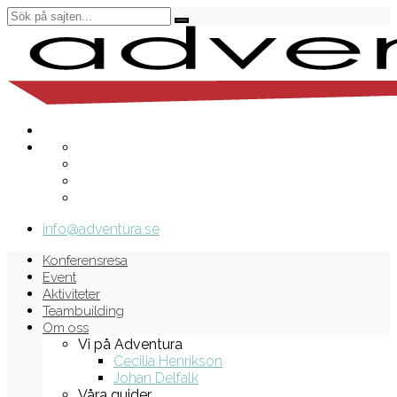
info@adventura.se
Konferensresa
Event
Aktiviteter
Teambuilding
Om oss
Vi på Adventura
Cecilia Henrikson
Johan Delfalk
Våra guider