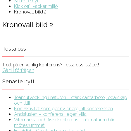
Senaste nytt
Kick off i vacker miljö
Kronovall bild 2
Kronovall bild 2
Testa oss
Trött på en vanlig konferens? Testa oss istället!
Gå till förfrågan
Senaste nytt
Teamutveckling i naturen – stärk samarbete, ledarskap
och tillit
Kort aktivitet som ger ny energi till konferensen
Andalusien – konferens i egen villa
Vildmarks- och fiskekonferens – när naturen blir
mötesrummet
Halkidiki – Grekland som allra bäst