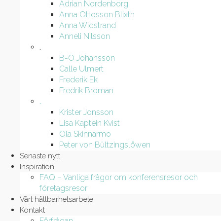
Adrian Nordenborg
Anna Ottosson Blixth
Anna Widstrand
Anneli Nilsson
.
B-O Johansson
Calle Ulmert
Frederik Ek
Fredrik Broman
.
Krister Jonsson
Lisa Kaptein Kvist
Ola Skinnarmo
Peter von Bültzingslöwen
Senaste nytt
Inspiration
FAQ – Vanliga frågor om konferensresor och
företagsresor
Vårt hållbarhetsarbete
Kontakt
Förfrågan