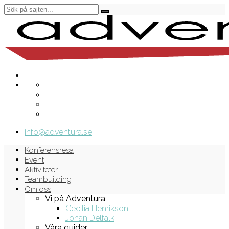
info@adventura.se
Konferensresa
Event
Aktiviteter
Teambuilding
Om oss
Vi på Adventura
Cecilia Henrikson
Johan Delfalk
Våra guider