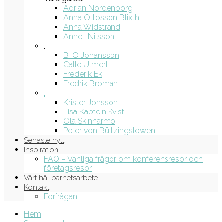
Adrian Nordenborg
Anna Ottosson Blixth
Anna Widstrand
Anneli Nilsson
.
B-O Johansson
Calle Ulmert
Frederik Ek
Fredrik Broman
.
Krister Jonsson
Lisa Kaptein Kvist
Ola Skinnarmo
Peter von Bültzingslöwen
Senaste nytt
Inspiration
FAQ – Vanliga frågor om konferensresor och
företagsresor
Vårt hållbarhetsarbete
Kontakt
Förfrågan
Hem