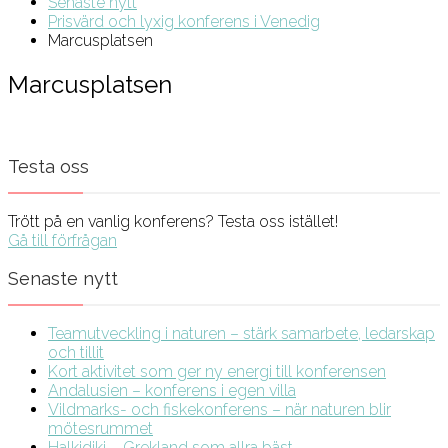
Senaste nytt
Prisvärd och lyxig konferens i Venedig
Marcusplatsen
Marcusplatsen
Testa oss
Trött på en vanlig konferens? Testa oss istället!
Gå till förfrågan
Senaste nytt
Teamutveckling i naturen – stärk samarbete, ledarskap
och tillit
Kort aktivitet som ger ny energi till konferensen
Andalusien – konferens i egen villa
Vildmarks- och fiskekonferens – när naturen blir
mötesrummet
Halkidiki – Grekland som allra bäst