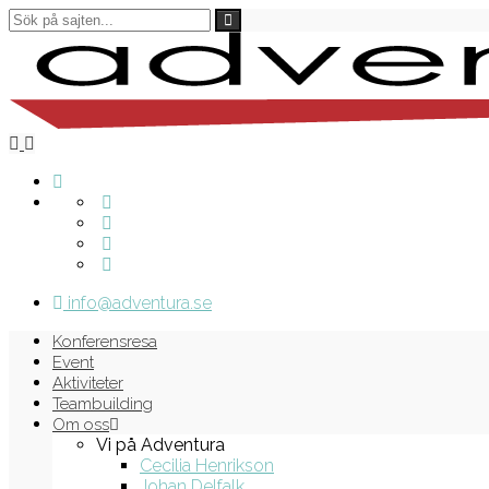
info@adventura.se
Konferensresa
Event
Aktiviteter
Teambuilding
Om oss
Vi på Adventura
Cecilia Henrikson
Johan Delfalk