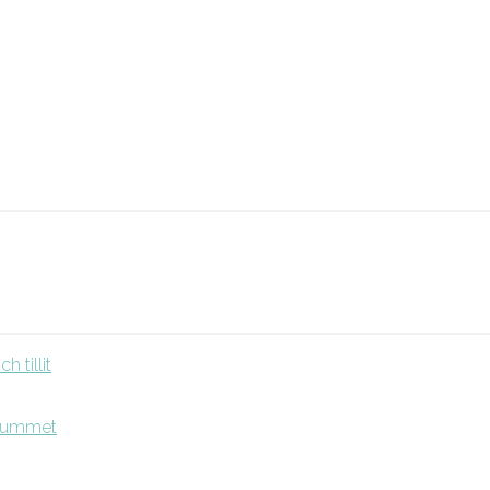
 tillit
srummet