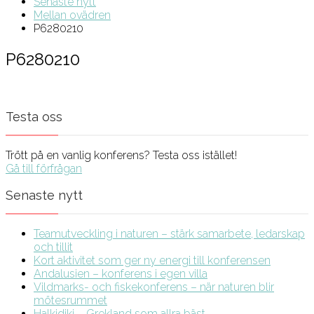
Senaste nytt
Mellan ovädren
P6280210
P6280210
Testa oss
Trött på en vanlig konferens? Testa oss istället!
Gå till förfrågan
Senaste nytt
Teamutveckling i naturen – stärk samarbete, ledarskap
och tillit
Kort aktivitet som ger ny energi till konferensen
Andalusien – konferens i egen villa
Vildmarks- och fiskekonferens – när naturen blir
mötesrummet
Halkidiki – Grekland som allra bäst