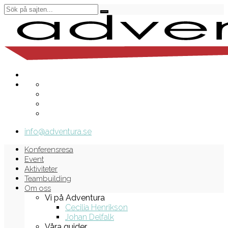
info@adventura.se
Konferensresa
Event
Aktiviteter
Teambuilding
Om oss
Vi på Adventura
Cecilia Henrikson
Johan Delfalk
Våra guider