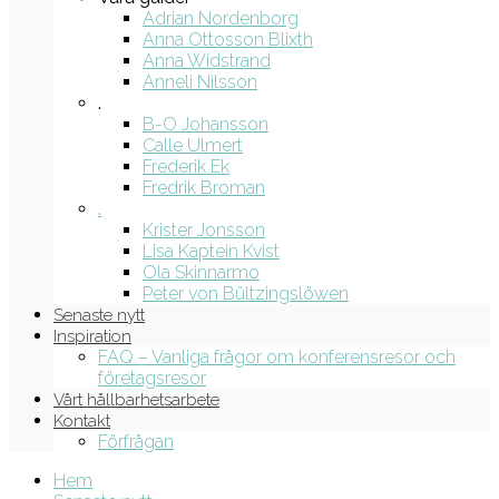
Adrian Nordenborg
Anna Ottosson Blixth
Anna Widstrand
Anneli Nilsson
.
B-O Johansson
Calle Ulmert
Frederik Ek
Fredrik Broman
.
Krister Jonsson
Lisa Kaptein Kvist
Ola Skinnarmo
Peter von Bültzingslöwen
Senaste nytt
Inspiration
FAQ – Vanliga frågor om konferensresor och
företagsresor
Vårt hållbarhetsarbete
Kontakt
Förfrågan
Hem