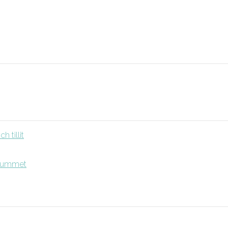
 tillit
srummet