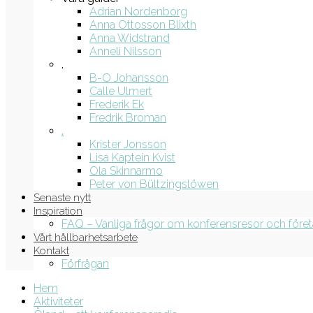
Adrian Nordenborg
Anna Ottosson Blixth
Anna Widstrand
Anneli Nilsson
.
B-O Johansson
Calle Ulmert
Frederik Ek
Fredrik Broman
.
Krister Jonsson
Lisa Kaptein Kvist
Ola Skinnarmo
Peter von Bültzingslöwen
Senaste nytt
Inspiration
FAQ – Vanliga frågor om konferensresor och före
Vårt hållbarhetsarbete
Kontakt
Förfrågan
Hem
Aktiviteter