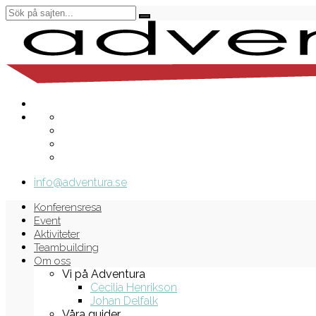
info@adventura.se
Konferensresa
Event
Aktiviteter
Teambuilding
Om oss
Vi på Adventura
Cecilia Henrikson
Johan Delfalk
Våra guider