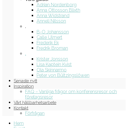
Adrian Nordenborg
Anna Ottosson Blixth
Anna Widstrand
Anneli Nilsson
.
B-O Johansson
Calle Ulmert
Frederik Ek
Fredrik Broman
.
Krister Jonsson
Lisa Kaptein Kvist
Ola Skinnarmo
Peter von Bültzingslöwen
Senaste nytt
Inspiration
FAQ – Vanliga frågor om konferensresor och
företagsresor
Vårt hållbarhetsarbete
Kontakt
Förfrågan
Hem