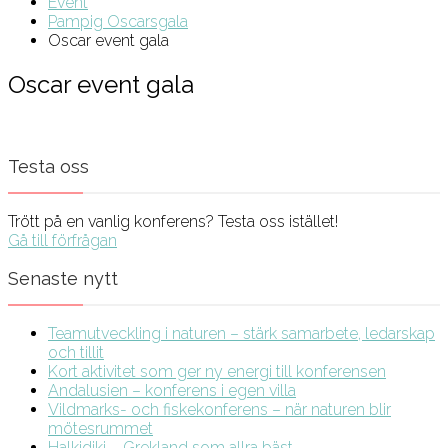
Event
Pampig Oscarsgala
Oscar event gala
Oscar event gala
Testa oss
Trött på en vanlig konferens? Testa oss istället!
Gå till förfrågan
Senaste nytt
Teamutveckling i naturen – stärk samarbete, ledarskap
och tillit
Kort aktivitet som ger ny energi till konferensen
Andalusien – konferens i egen villa
Vildmarks- och fiskekonferens – när naturen blir
mötesrummet
Halkidiki – Grekland som allra bäst