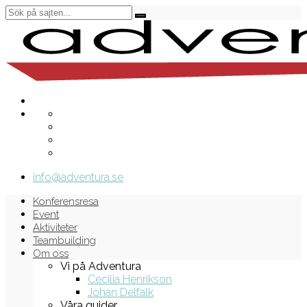
info@adventura.se
Konferensresa
Event
Aktiviteter
Teambuilding
Om oss
Vi på Adventura
Cecilia Henrikson
Johan Delfalk
Våra guider