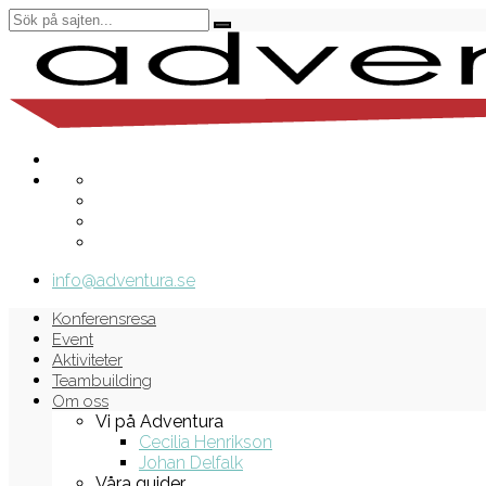
info@adventura.se
Konferensresa
Event
Aktiviteter
Teambuilding
Om oss
Vi på Adventura
Cecilia Henrikson
Johan Delfalk
Våra guider