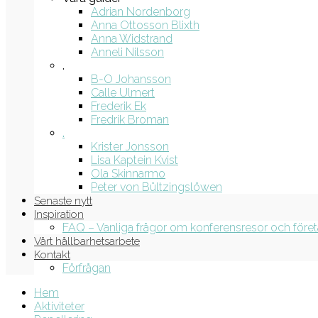
Adrian Nordenborg
Anna Ottosson Blixth
Anna Widstrand
Anneli Nilsson
.
B-O Johansson
Calle Ulmert
Frederik Ek
Fredrik Broman
.
Krister Jonsson
Lisa Kaptein Kvist
Ola Skinnarmo
Peter von Bültzingslöwen
Senaste nytt
Inspiration
FAQ – Vanliga frågor om konferensresor och före
Vårt hållbarhetsarbete
Kontakt
Förfrågan
Hem
Aktiviteter