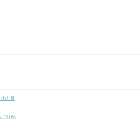
 tillit
srummet