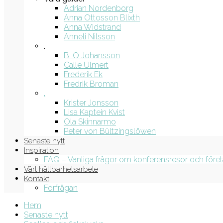
Adrian Nordenborg
Anna Ottosson Blixth
Anna Widstrand
Anneli Nilsson
.
B-O Johansson
Calle Ulmert
Frederik Ek
Fredrik Broman
.
Krister Jonsson
Lisa Kaptein Kvist
Ola Skinnarmo
Peter von Bültzingslöwen
Senaste nytt
Inspiration
FAQ – Vanliga frågor om konferensresor och före
Vårt hållbarhetsarbete
Kontakt
Förfrågan
Hem
Senaste nytt