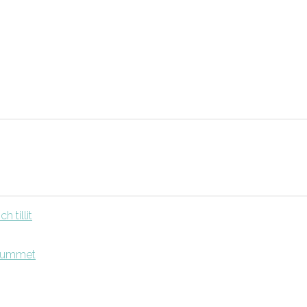
 tillit
srummet