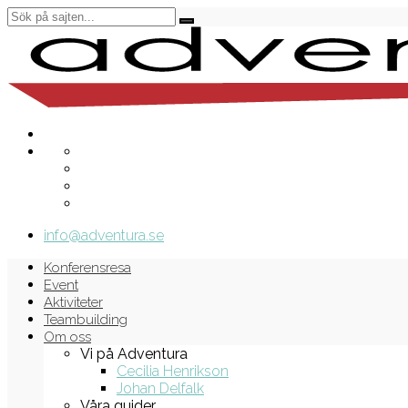
info@adventura.se
Konferensresa
Event
Aktiviteter
Teambuilding
Om oss
Vi på Adventura
Cecilia Henrikson
Johan Delfalk
Våra guider