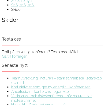
Senaste nytt
Snö, snö, snö!
Skidor
Skidor
Testa oss
Trött på en vanlig konferens? Testa oss istället!
Gå till förfrågan
Senaste nytt
Teamutveckling i naturen – stärk samarbete, ledarskap
och tillit
Kort aktivitet som ger ny energi till konferensen
Andalusien – konferens i egen villa
Vildmarks- och fiskekonferens – när naturen blir
mötesrummet
Halkidiki – Grekland som allra bäst