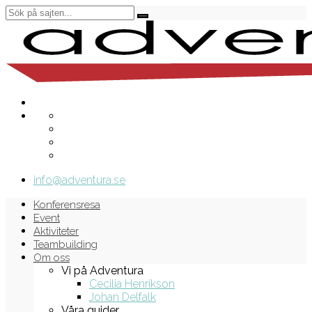
info@adventura.se
Konferensresa
Event
Aktiviteter
Teambuilding
Om oss
Vi på Adventura
Cecilia Henrikson
Johan Delfalk
Våra guider