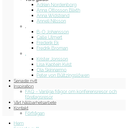
Adrian Nordenborg
Anna Ottosson Blixth
Anna Widstrand
Anneli Nilsson
.
B-O Johansson
Calle Ulmert
Frederik Ek
Fredrik Broman
.
Krister Jonsson
Lisa Kaptein Kvist
Ola Skinnarmo
Peter von Bültzingslöwen
Senaste nytt
Inspiration
FAQ – Vanliga frågor om konferensresor och
företagsresor
Vårt hållbarhetsarbete
Kontakt
Förfrågan
Hem