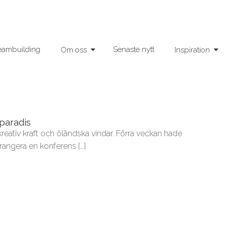
eambuilding
Senaste nytt
Om oss
Inspiration
paradis
eativ kraft och öländska vindar. Förra veckan hade
rrangera en konferens […]