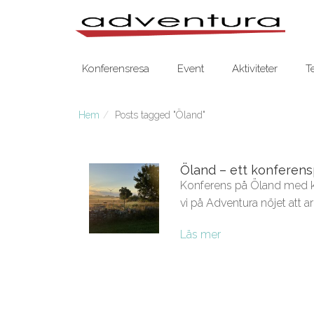
Konferensresa
Event
Aktiviteter
T
Hem
Posts tagged "Öland"
Öland – ett konferens
Konferens på Öland med kr
vi på Adventura nöjet att a
Läs mer