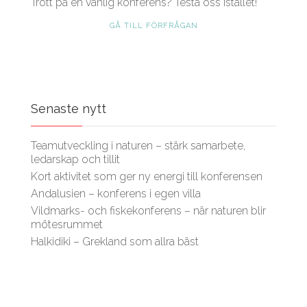
Trött på en vanlig konferens? Testa oss istället!
GÅ TILL FÖRFRÅGAN
Senaste nytt
Teamutveckling i naturen – stärk samarbete,
ledarskap och tillit
Kort aktivitet som ger ny energi till konferensen
Andalusien – konferens i egen villa
Vildmarks- och fiskekonferens – när naturen blir
mötesrummet
Halkidiki – Grekland som allra bäst