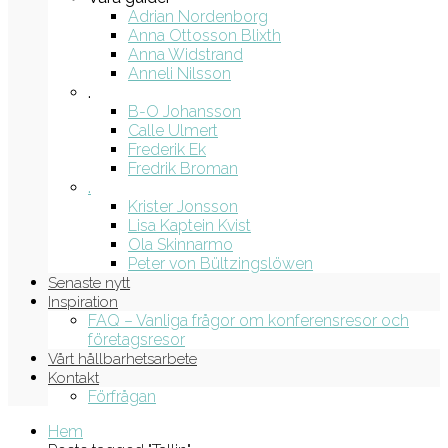
Adrian Nordenborg
Anna Ottosson Blixth
Anna Widstrand
Anneli Nilsson
.
B-O Johansson
Calle Ulmert
Frederik Ek
Fredrik Broman
.
Krister Jonsson
Lisa Kaptein Kvist
Ola Skinnarmo
Peter von Bültzingslöwen
Senaste nytt
Inspiration
FAQ – Vanliga frågor om konferensresor och
företagsresor
Vårt hållbarhetsarbete
Kontakt
Förfrågan
Hem