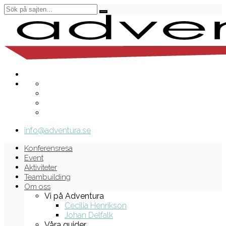
info@adventura.se
Konferensresa
Event
Aktiviteter
Teambuilding
Om oss
Vi på Adventura
Cecilia Henrikson
Johan Delfalk
Våra guider