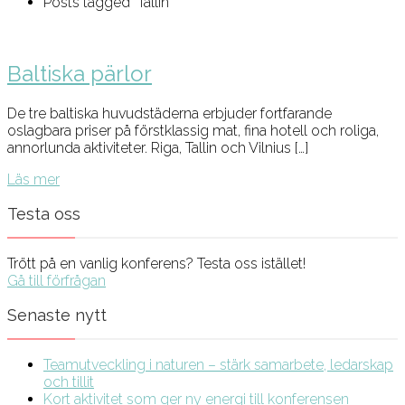
Posts tagged "Tallin"
Baltiska pärlor
De tre baltiska huvudstäderna erbjuder fortfarande
oslagbara priser på förstklassig mat, fina hotell och roliga,
annorlunda aktiviteter. Riga, Tallin och Vilnius […]
Läs mer
Testa oss
Trött på en vanlig konferens? Testa oss istället!
Gå till förfrågan
Senaste nytt
Teamutveckling i naturen – stärk samarbete, ledarskap
och tillit
Kort aktivitet som ger ny energi till konferensen