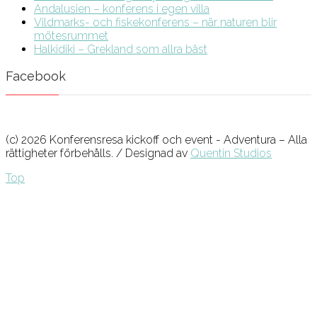
Andalusien – konferens i egen villa
Vildmarks- och fiskekonferens – när naturen blir
mötesrummet
Halkidiki – Grekland som allra bäst
Facebook
(c) 2026 Konferensresa kickoff och event - Adventura – Alla
rättigheter förbehålls. / Designad av
Quentin Studios
Top