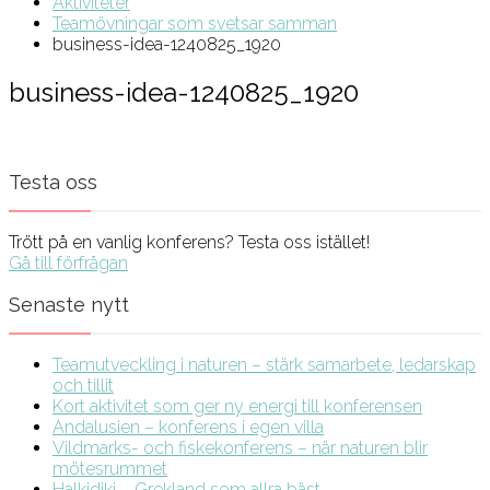
Aktiviteter
Teamövningar som svetsar samman
business-idea-1240825_1920
business-idea-1240825_1920
Testa oss
Trött på en vanlig konferens? Testa oss istället!
Gå till förfrågan
Senaste nytt
Teamutveckling i naturen – stärk samarbete, ledarskap
och tillit
Kort aktivitet som ger ny energi till konferensen
Andalusien – konferens i egen villa
Vildmarks- och fiskekonferens – när naturen blir
mötesrummet
Halkidiki – Grekland som allra bäst