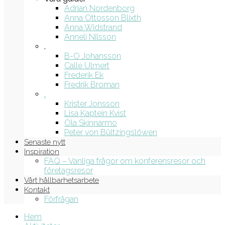
Adrian Nordenborg
Anna Ottosson Blixth
Anna Widstrand
Anneli Nilsson
.
B-O Johansson
Calle Ulmert
Frederik Ek
Fredrik Broman
.
Krister Jonsson
Lisa Kaptein Kvist
Ola Skinnarmo
Peter von Bültzingslöwen
Senaste nytt
Inspiration
FAQ – Vanliga frågor om konferensresor och
företagsresor
Vårt hållbarhetsarbete
Kontakt
Förfrågan
Hem