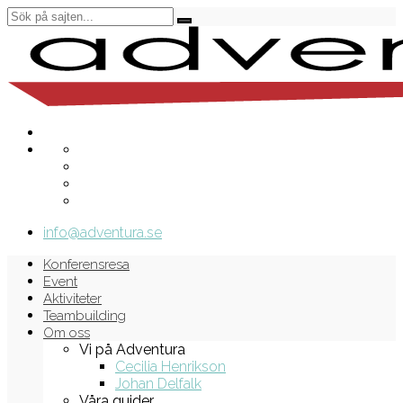
info@adventura.se
Konferensresa
Event
Aktiviteter
Teambuilding
Om oss
Vi på Adventura
Cecilia Henrikson
Johan Delfalk
Våra guider