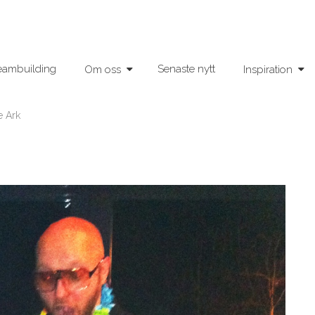
eambuilding
Senaste nytt
Om oss
Inspiration
e Ark