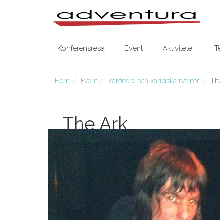
Konferensresa
Event
Aktiviteter
T
Hem
Event
Värdeord och karibiska rytmer
Th
The Ark