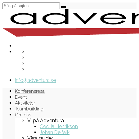
info@adventura.se
Konferensresa
Event
Aktiviteter
Teambuilding
Om oss
Vi på Adventura
Cecilia Henrikson
Johan Delfalk
Våra guider