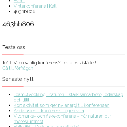
Event
Vinterkonferens i Kall
463hb806
463hb806
Testa oss
Trött på en vanlig konferens? Testa oss istället!
Gå till förfrågan
Senaste nytt
Teamutveckling i naturen – stärk samarbete, ledarskap
och tillit
Kort aktivitet som ger ny energi till konferensen
Andalusien – konferens i egen villa
Vildmarks- och fiskekonferens – när naturen blir
mötesrummet
Halkidiki – Grekland som allra bäst