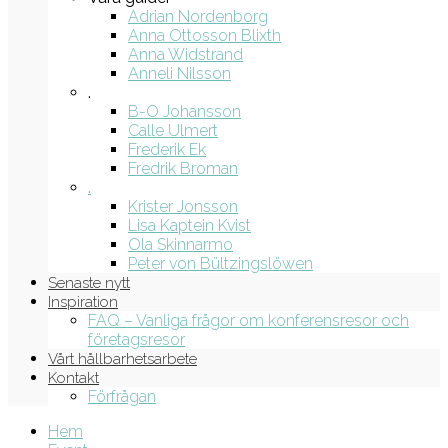
Adrian Nordenborg
Anna Ottosson Blixth
Anna Widstrand
Anneli Nilsson
.
B-O Johansson
Calle Ulmert
Frederik Ek
Fredrik Broman
.
Krister Jonsson
Lisa Kaptein Kvist
Ola Skinnarmo
Peter von Bültzingslöwen
Senaste nytt
Inspiration
FAQ – Vanliga frågor om konferensresor och
företagsresor
Vårt hållbarhetsarbete
Kontakt
Förfrågan
Hem