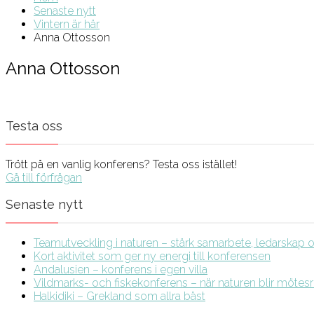
Senaste nytt
Vintern är här
Anna Ottosson
Anna Ottosson
Testa oss
Trött på en vanlig konferens? Testa oss istället!
Gå till förfrågan
Senaste nytt
Teamutveckling i naturen – stärk samarbete, ledarskap och
Kort aktivitet som ger ny energi till konferensen
Andalusien – konferens i egen villa
Vildmarks- och fiskekonferens – när naturen blir möte
Halkidiki – Grekland som allra bäst