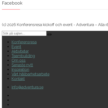
Facebook
(c) 2026 Konferensresa kickoff och event - Adventura – Alla r
Konferensresa
Event
Aktiviteter
Teambuilding
Om oss
Senaste nytt
Inspiration
Vårt hållbarhetsarbete
Kontakt
info@adventura.se