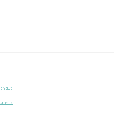
 tillit
srummet