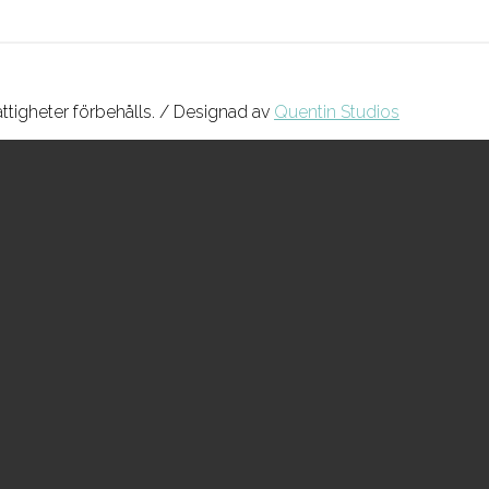
ättigheter förbehålls. / Designad av
Quentin Studios