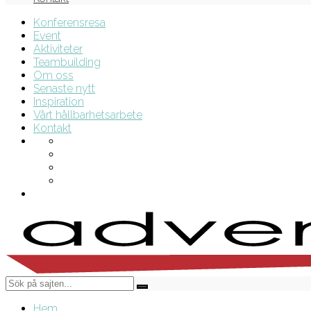
Konferensresa
Event
Aktiviteter
Teambuilding
Om oss
Senaste nytt
Inspiration
Vårt hållbarhetsarbete
Kontakt
Hem