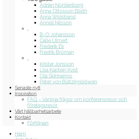
Adrian Nordenborg
Anna Ottosson Blixth
Anna Widstrand
Anneli Nilsson
.
B-O Johansson
Calle Ulmert
Frederik Ek
Fredrik Broman
.
Krister Jonsson
Lisa Kaptein Kvist
Ola Skinnarmo
Peter von Bültzingslöwen
Senaste nytt
Inspiration
FAQ – Vanliga frågor om konferensresor och
företagsresor
Vårt hållbarhetsarbete
Kontakt
Förfrågan
Hem