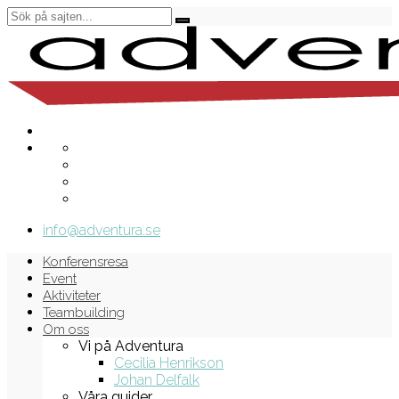
info@adventura.se
Konferensresa
Event
Aktiviteter
Teambuilding
Om oss
Vi på Adventura
Cecilia Henrikson
Johan Delfalk
Våra guider