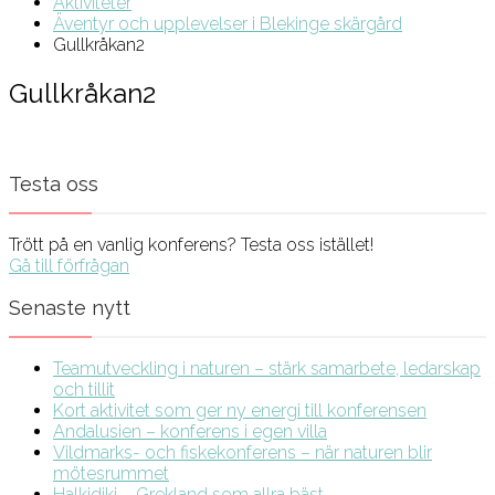
Aktiviteter
Äventyr och upplevelser i Blekinge skärgård
Gullkråkan2
Gullkråkan2
Testa oss
Trött på en vanlig konferens? Testa oss istället!
Gå till förfrågan
Senaste nytt
Teamutveckling i naturen – stärk samarbete, ledarskap
och tillit
Kort aktivitet som ger ny energi till konferensen
Andalusien – konferens i egen villa
Vildmarks- och fiskekonferens – när naturen blir
mötesrummet
Halkidiki – Grekland som allra bäst