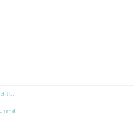
 tillit
srummet