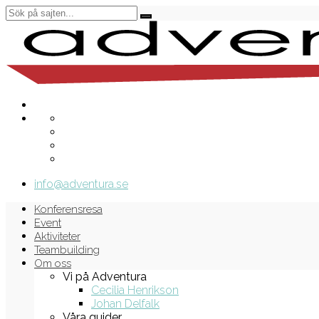
info@adventura.se
Konferensresa
Event
Aktiviteter
Teambuilding
Om oss
Vi på Adventura
Cecilia Henrikson
Johan Delfalk
Våra guider