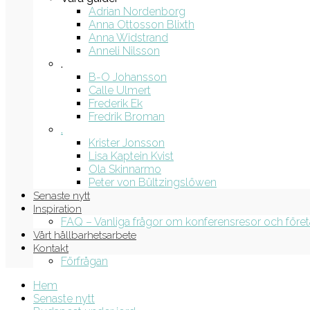
Adrian Nordenborg
Anna Ottosson Blixth
Anna Widstrand
Anneli Nilsson
.
B-O Johansson
Calle Ulmert
Frederik Ek
Fredrik Broman
.
Krister Jonsson
Lisa Kaptein Kvist
Ola Skinnarmo
Peter von Bültzingslöwen
Senaste nytt
Inspiration
FAQ – Vanliga frågor om konferensresor och före
Vårt hållbarhetsarbete
Kontakt
Förfrågan
Hem
Senaste nytt