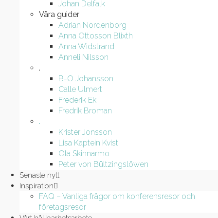
Johan Delfalk
Våra guider
Adrian Nordenborg
Anna Ottosson Blixth
Anna Widstrand
Anneli Nilsson
.
B-O Johansson
Calle Ulmert
Frederik Ek
Fredrik Broman
.
Krister Jonsson
Lisa Kaptein Kvist
Ola Skinnarmo
Peter von Bültzingslöwen
Senaste nytt
Inspiration
FAQ – Vanliga frågor om konferensresor och
företagsresor