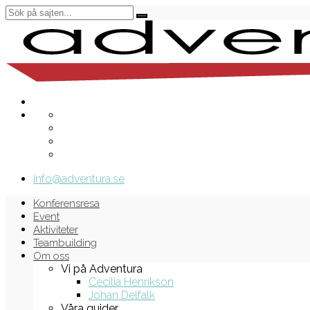
info@adventura.se
Konferensresa
Event
Aktiviteter
Teambuilding
Om oss
Vi på Adventura
Cecilia Henrikson
Johan Delfalk
Våra guider