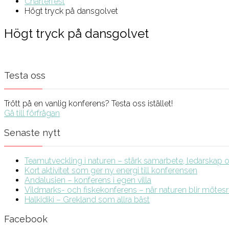
Charterfest
Högt tryck på dansgolvet
Högt tryck på dansgolvet
Testa oss
Trött på en vanlig konferens? Testa oss istället!
Gå till förfrågan
Senaste nytt
Teamutveckling i naturen – stärk samarbete, ledarskap och
Kort aktivitet som ger ny energi till konferensen
Andalusien – konferens i egen villa
Vildmarks- och fiskekonferens – när naturen blir möte
Halkidiki – Grekland som allra bäst
Facebook