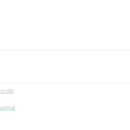
 tillit
srummet