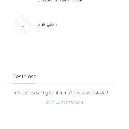
God Jul och tack för i år!
Guldgalan!
Testa oss
Trött på en vanlig konferens? Testa oss istället!
GÅ TILL FÖRFRÅGAN