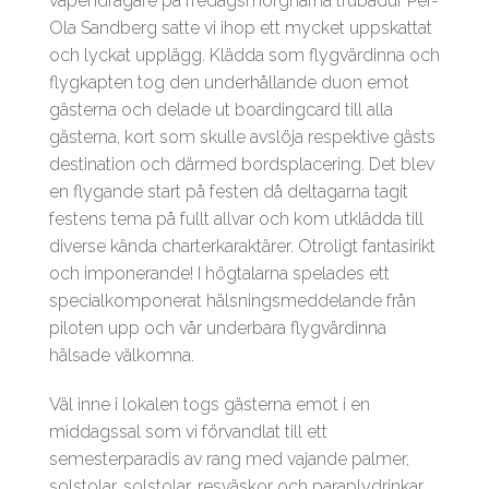
vapendragare på fredagsmorgnarna trubadur Per-
Ola Sandberg satte vi ihop ett mycket uppskattat
och lyckat upplägg. Klädda som flygvärdinna och
flygkapten tog den underhållande duon emot
gästerna och delade ut boardingcard till alla
gästerna, kort som skulle avslöja respektive gästs
destination och därmed bordsplacering. Det blev
en flygande start på festen då deltagarna tagit
festens tema på fullt allvar och kom utklädda till
diverse kända charterkaraktärer. Otroligt fantasirikt
och imponerande! I högtalarna spelades ett
specialkomponerat hälsningsmeddelande från
piloten upp och vår underbara flygvärdinna
hälsade välkomna.
Väl inne i lokalen togs gästerna emot i en
middagssal som vi förvandlat till ett
semesterparadis av rang med vajande palmer,
solstolar, solstolar, resväskor och paraplydrinkar.