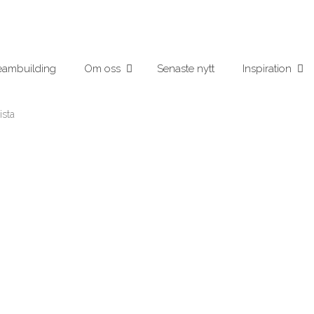
eambuilding
Om oss
Senaste nytt
Inspiration
ista