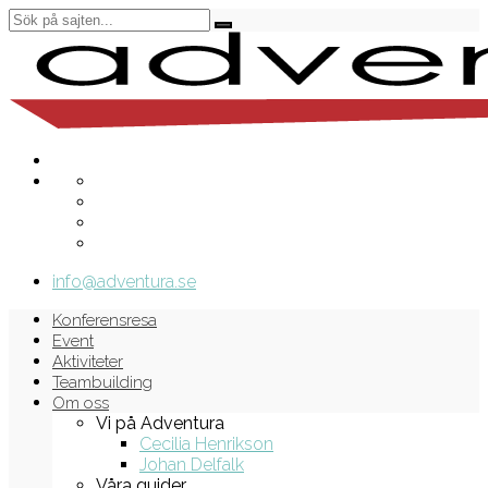
info@adventura.se
Konferensresa
Event
Aktiviteter
Teambuilding
Om oss
Vi på Adventura
Cecilia Henrikson
Johan Delfalk
Våra guider