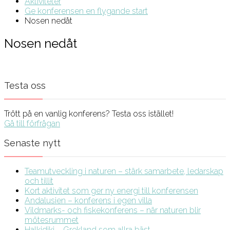
Aktiviteter
Ge konferensen en flygande start
Nosen nedåt
Nosen nedåt
Testa oss
Trött på en vanlig konferens? Testa oss istället!
Gå till förfrågan
Senaste nytt
Teamutveckling i naturen – stärk samarbete, ledarskap
och tillit
Kort aktivitet som ger ny energi till konferensen
Andalusien – konferens i egen villa
Vildmarks- och fiskekonferens – när naturen blir
mötesrummet
Halkidiki – Grekland som allra bäst