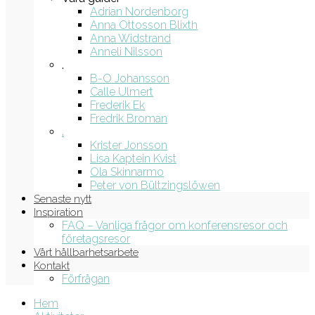
Adrian Nordenborg
Anna Ottosson Blixth
Anna Widstrand
Anneli Nilsson
.
B-O Johansson
Calle Ulmert
Frederik Ek
Fredrik Broman
.
Krister Jonsson
Lisa Kaptein Kvist
Ola Skinnarmo
Peter von Bültzingslöwen
Senaste nytt
Inspiration
FAQ – Vanliga frågor om konferensresor och
företagsresor
Vårt hållbarhetsarbete
Kontakt
Förfrågan
Hem