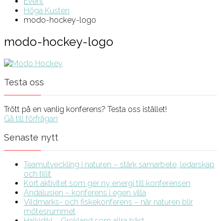
Event
Höga Kusten
modo-hockey-logo
modo-hockey-logo
Testa oss
Trött på en vanlig konferens? Testa oss istället!
Gå till förfrågan
Senaste nytt
Teamutveckling i naturen – stärk samarbete, ledarskap
och tillit
Kort aktivitet som ger ny energi till konferensen
Andalusien – konferens i egen villa
Vildmarks- och fiskekonferens – när naturen blir
mötesrummet
Halkidiki – Grekland som allra bäst