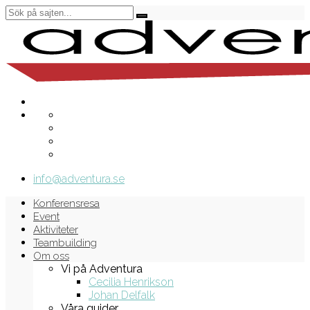
info@adventura.se
Konferensresa
Event
Aktiviteter
Teambuilding
Om oss
Vi på Adventura
Cecilia Henrikson
Johan Delfalk
Våra guider