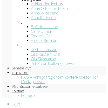
Adrian Nordenborg
Anna Ottosson Blixth
Anna Widstrand
Anneli Nilsson
.
B-O Johansson
Calle Ulmert
Frederik Ek
Fredrik Broman
.
Krister Jonsson
Lisa Kaptein Kvist
Ola Skinnarmo
Peter von Bültzingslöwen
Senaste nytt
Inspiration
FAQ – Vanliga frågor om konferensresor och
företagsresor
Vårt hållbarhetsarbete
Kontakt
Förfrågan
Hem