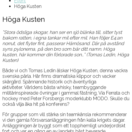
Event
Höga Kusten
Höga Kusten
”Stora ödsliga skogar, han ser en sjö blänka till, sitter tyst
bakom ratten, i egna tankar mil efter mil. Han följer E4:an
norrut, det flyter fint, passerar Härnösand. Där på avstånd
syns pylonerna, på den bro som bär ditt namn. Höga
kusten, här kommer din förlorade son…” (Tomas Ledin, Höga
Kusten)
Både vi och Tomas Ledin älskar Höga Kusten, denna vackra
svenska pärla. Här finns dramatiska klippor och vacker
skärgård. Spännande historik och äventyrliga
aktiviteter. Världens bästa whisky, teambyggande
militärinspirerade övningar i gammal fästning, Via Ferrata och
hockey med Peter Forsbergs moderklubb MODO. Skulle du
också vilja åka hit på konferens?
För grupper som vill stärka sin teamkänsla rekommenderar
vi den gamla försvarsanläggningen från kalla krigets dagar.
Anläggningen är byggt som ett topphemligt underjordiskt
fort och var en gång en av landets bäst bevarade