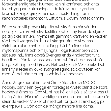
försvarshemligheter. Numera kan ni konferera och anta
teambyggande utmaningar i de kärnvapenskyddade
kilometerlånga gångarna med stridsledningsrum,
kanonbatterier, kanontorn, luftvärn, sjukrum, matsalar m.m.
För er som vill prova riktigt fin whisky finns här världens
nordligaste maltwhiskydestilleri och en ny lysande stjärna
på dryckeshimlen. Inrymt i ett gammalt kraftverk, en vacker
röd tegelbyggnad mitt ute i skogen, finner vi denna
världsomtalade nyhet. Inte långt härifrån finns den
mytomspunna och omsjungna Höga Kustenbron och
alldeles intill finns också Sveriges enda vindkraftsdrivna
hotell. Härifrån tar vi oss sedan norrut för att ge oss ut på
bergsklättring med hjälp av klätterstigar, sk Via Ferrata. Det
finns fyra leder av olika svårighetsgrad så aktiviteten kan
med lätthet både grupp- och individanpassas.
Ännu längre norrut finner vi Örnsköldsvik och MODO-
hockey, där vi kan bygga en företagsaktivitet bland de stora
hockeystjärnorna. Och vill ni inte hålla till på is så tar vi oss ut
i skärgården. Här möts verkligen hav och land och naturen är
slående vacker. Vi åker ut med båt för göra strandhugg på
exempelvis Ulvön och de många mindre fina öarna.