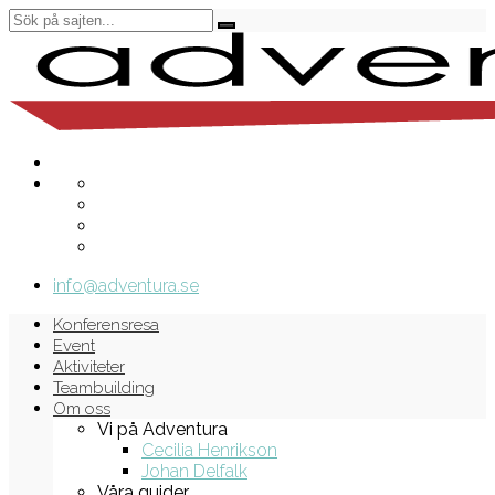
info@adventura.se
Konferensresa
Event
Aktiviteter
Teambuilding
Om oss
Vi på Adventura
Cecilia Henrikson
Johan Delfalk
Våra guider