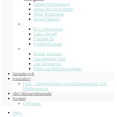
Adrian Nordenborg
Anna Ottosson Blixth
Anna Widstrand
Anneli Nilsson
.
B-O Johansson
Calle Ulmert
Frederik Ek
Fredrik Broman
.
Krister Jonsson
Lisa Kaptein Kvist
Ola Skinnarmo
Peter von Bültzingslöwen
Senaste nytt
Inspiration
FAQ – Vanliga frågor om konferensresor och
företagsresor
Vårt hållbarhetsarbete
Kontakt
Förfrågan
Hem