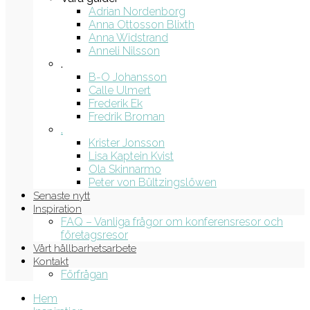
Adrian Nordenborg
Anna Ottosson Blixth
Anna Widstrand
Anneli Nilsson
.
B-O Johansson
Calle Ulmert
Frederik Ek
Fredrik Broman
.
Krister Jonsson
Lisa Kaptein Kvist
Ola Skinnarmo
Peter von Bültzingslöwen
Senaste nytt
Inspiration
FAQ – Vanliga frågor om konferensresor och
företagsresor
Vårt hållbarhetsarbete
Kontakt
Förfrågan
Hem