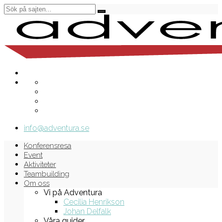
info@adventura.se
Konferensresa
Event
Aktiviteter
Teambuilding
Om oss
Vi på Adventura
Cecilia Henrikson
Johan Delfalk
Våra guider