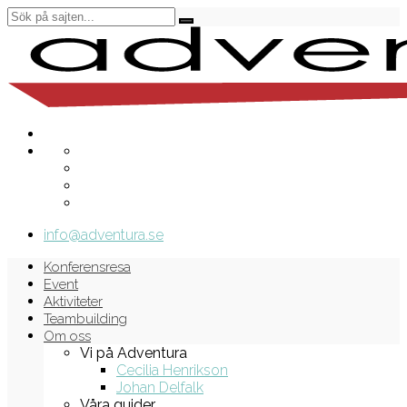
info@adventura.se
Konferensresa
Event
Aktiviteter
Teambuilding
Om oss
Vi på Adventura
Cecilia Henrikson
Johan Delfalk
Våra guider