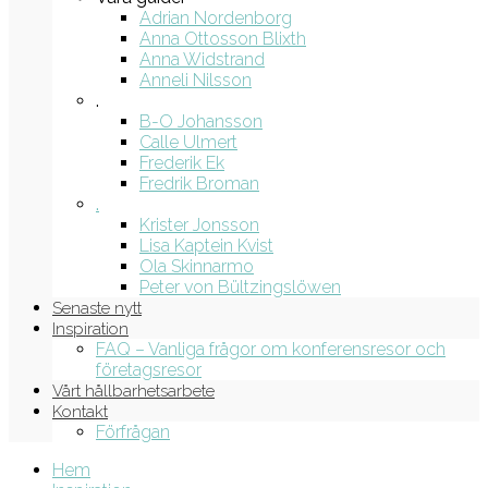
Adrian Nordenborg
Anna Ottosson Blixth
Anna Widstrand
Anneli Nilsson
.
B-O Johansson
Calle Ulmert
Frederik Ek
Fredrik Broman
.
Krister Jonsson
Lisa Kaptein Kvist
Ola Skinnarmo
Peter von Bültzingslöwen
Senaste nytt
Inspiration
FAQ – Vanliga frågor om konferensresor och
företagsresor
Vårt hållbarhetsarbete
Kontakt
Förfrågan
Hem