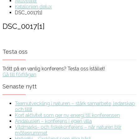
Aktiviteter
Katalonien delux
DSC_0017[1]
DSC_0017[1]
Testa oss
Trött på en vanlig konferens? Testa oss istället!
Gå till förfrågan
Senaste nytt
Teamutveckling i naturen – stärk samarbete, ledarskap
och tillit
Kort aktivitet som ger ny energi till konferensen
Andalusien – konferens i egen villa
Vildmarks- och fiskekonferens – när naturen blir
mötesrummet
Halkidiki – Grekland som allra bäst