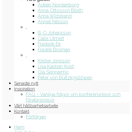
Adrian Nordenborg
Anna Ottosson Blixth
Anna Widstrand
Anneli Nilsson
.
B-O Johansson
Calle Ulmert
Frederik Ek
Fredrik Broman
.
Krister Jonsson
Lisa Kaptein Kvist
Ola Skinnarmo
Peter von Bültzingslöwen
Senaste nytt
Inspiration
FAQ – Vanliga frågor om konferensresor och
företagsresor
Vårt hållbarhetsarbete
Kontakt
Förfrågan
Hem