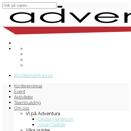
info@adventura.se
Konferensresa
Event
Aktiviteter
Teambuilding
Om oss
Vi på Adventura
Cecilia Henrikson
Johan Delfalk
Våra guider