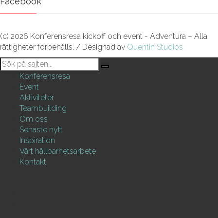
Facebook
(c) 2026 Konferensresa kickoff och event - Adventura – Alla
rättigheter förbehålls. / Designad av
Quentin Studios
Konferensresa
Event
Aktiviteter
Teambuilding
Om oss
Senaste nytt
Inspiration
Vårt hållbarhetsarbete
Kontakt