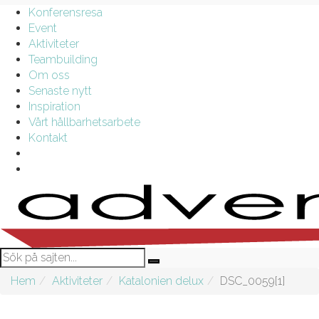
Konferensresa
Event
Aktiviteter
Teambuilding
Om oss
Senaste nytt
Inspiration
Vårt hållbarhetsarbete
Kontakt
Hem
Aktiviteter
Katalonien delux
DSC_0059[1]