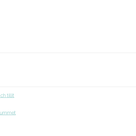
 tillit
srummet