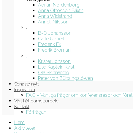
Adrian Nordenborg
Anna Ottosson Blixth
Anna Widstrand
Anneli Nilsson
.
B-O Johansson
Calle Ulmert
Frederik Ek
Fredrik Broman
.
Krister Jonsson
Lisa Kaptein Kvist
Ola Skinnarmo
Peter von Bültzingslöwen
Senaste nytt
Inspiration
FAQ – Vanliga frågor om konferensresor och före
Vårt hållbarhetsarbete
Kontakt
Förfrågan
Hem
Aktiviteter