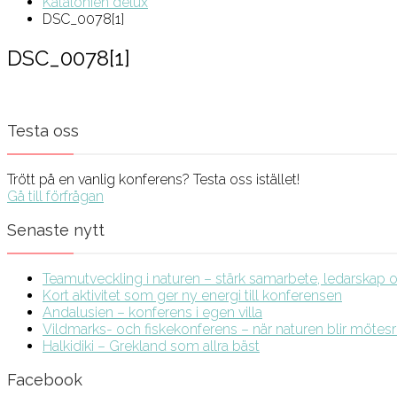
Katalonien delux
DSC_0078[1]
DSC_0078[1]
Testa oss
Trött på en vanlig konferens? Testa oss istället!
Gå till förfrågan
Senaste nytt
Teamutveckling i naturen – stärk samarbete, ledarskap och
Kort aktivitet som ger ny energi till konferensen
Andalusien – konferens i egen villa
Vildmarks- och fiskekonferens – när naturen blir möte
Halkidiki – Grekland som allra bäst
Facebook