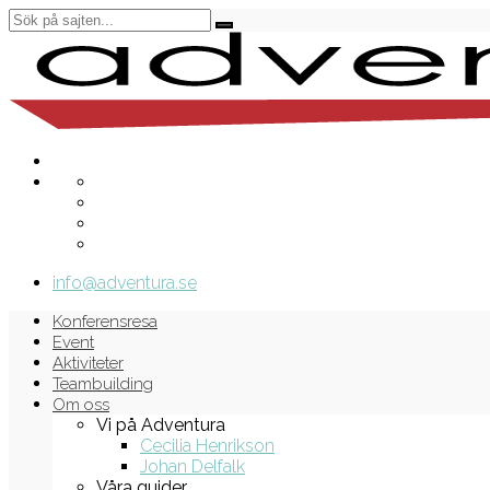
info@adventura.se
Konferensresa
Event
Aktiviteter
Teambuilding
Om oss
Vi på Adventura
Cecilia Henrikson
Johan Delfalk
Våra guider