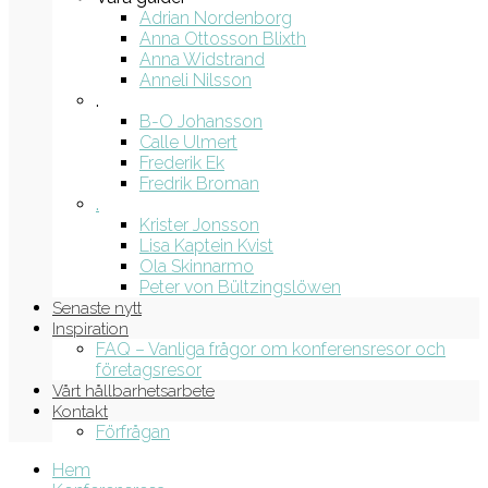
Adrian Nordenborg
Anna Ottosson Blixth
Anna Widstrand
Anneli Nilsson
.
B-O Johansson
Calle Ulmert
Frederik Ek
Fredrik Broman
.
Krister Jonsson
Lisa Kaptein Kvist
Ola Skinnarmo
Peter von Bültzingslöwen
Senaste nytt
Inspiration
FAQ – Vanliga frågor om konferensresor och
företagsresor
Vårt hållbarhetsarbete
Kontakt
Förfrågan
Hem