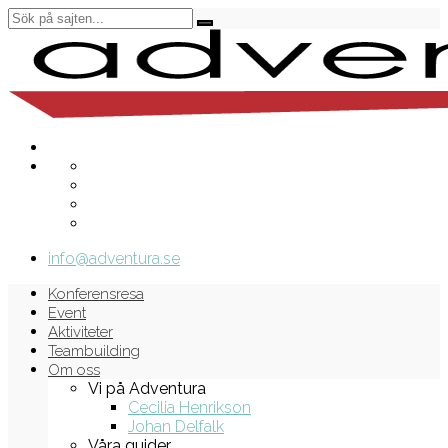
info@adventura.se
Konferensresa
Event
Aktiviteter
Teambuilding
Om oss
Vi på Adventura
Cecilia Henrikson
Johan Delfalk
Våra guider