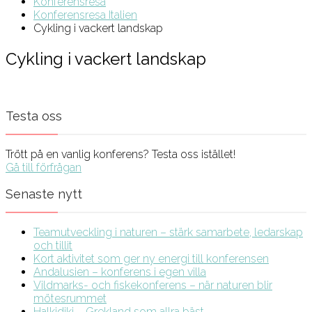
Konferensresa
Konferensresa Italien
Cykling i vackert landskap
Cykling i vackert landskap
Testa oss
Trött på en vanlig konferens? Testa oss istället!
Gå till förfrågan
Senaste nytt
Teamutveckling i naturen – stärk samarbete, ledarskap
och tillit
Kort aktivitet som ger ny energi till konferensen
Andalusien – konferens i egen villa
Vildmarks- och fiskekonferens – när naturen blir
mötesrummet
Halkidiki – Grekland som allra bäst