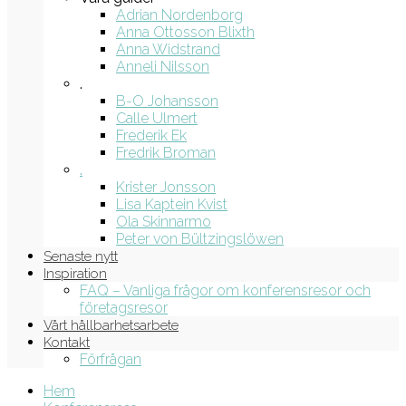
Adrian Nordenborg
Anna Ottosson Blixth
Anna Widstrand
Anneli Nilsson
.
B-O Johansson
Calle Ulmert
Frederik Ek
Fredrik Broman
.
Krister Jonsson
Lisa Kaptein Kvist
Ola Skinnarmo
Peter von Bültzingslöwen
Senaste nytt
Inspiration
FAQ – Vanliga frågor om konferensresor och
företagsresor
Vårt hållbarhetsarbete
Kontakt
Förfrågan
Hem