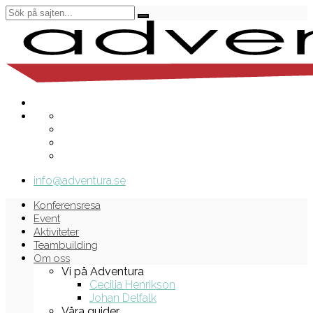
info@adventura.se
Konferensresa
Event
Aktiviteter
Teambuilding
Om oss
Vi på Adventura
Cecilia Henrikson
Johan Delfalk
Våra guider