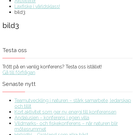
Aktiviteter
Laxfiske i världsklass!
bild3
bild3
Testa oss
Trött på en vanlig konferens? Testa oss istället!
Gå till förfrågan
Senaste nytt
Teamutveckling i naturen – stärk samarbete, ledarskap
och tillit
Kort aktivitet som ger ny energi till konferensen
Andalusien – konferens i egen villa
Vildmarks- och fiskekonferens – när naturen blir
mötesrummet
Halkidiki – Grekland som allra bäst