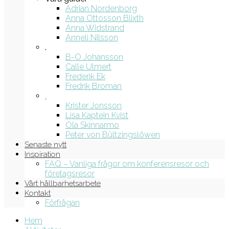
Adrian Nordenborg
Anna Ottosson Blixth
Anna Widstrand
Anneli Nilsson
.
B-O Johansson
Calle Ulmert
Frederik Ek
Fredrik Broman
.
Krister Jonsson
Lisa Kaptein Kvist
Ola Skinnarmo
Peter von Bültzingslöwen
Senaste nytt
Inspiration
FAQ – Vanliga frågor om konferensresor och
företagsresor
Vårt hållbarhetsarbete
Kontakt
Förfrågan
Hem