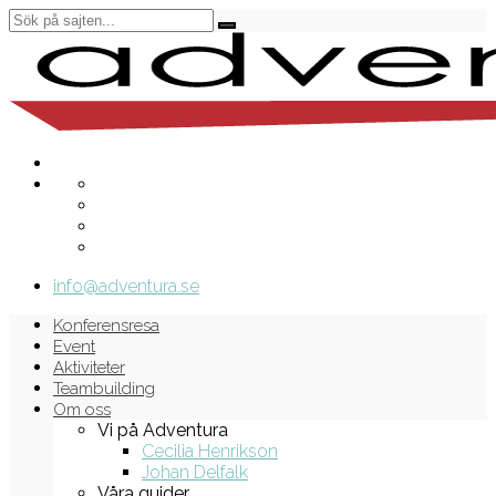
info@adventura.se
Konferensresa
Event
Aktiviteter
Teambuilding
Om oss
Vi på Adventura
Cecilia Henrikson
Johan Delfalk
Våra guider