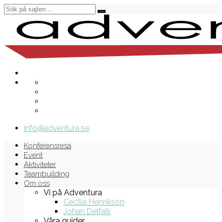
info@adventura.se
Konferensresa
Event
Aktiviteter
Teambuilding
Om oss
Vi på Adventura
Cecilia Henrikson
Johan Delfalk
Våra guider