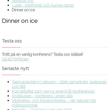
Senaste nytt
Luleå - trädhotell och Aurora camp
Dinner on ice
Dinner on ice
Testa oss
Trött på en vanlig konferens? Testa oss istället!
Gå till förfrågan
Senaste nytt
Teamutveckling i naturen – stärk samarbete, ledarskap
och tillit
Kort aktivitet som ger ny energi till konferensen
Andalusien – konferens i egen villa
Vildmarks- och fiskekonferens – när naturen blir
mötesrummet
Halkidiki – Grekland som allra bäst