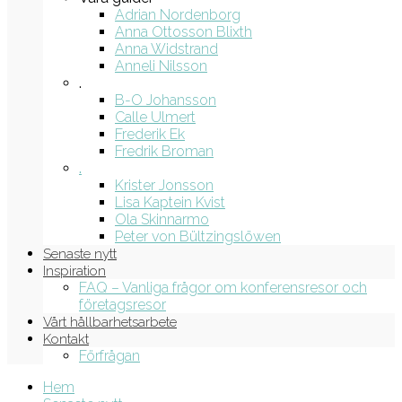
Adrian Nordenborg
Anna Ottosson Blixth
Anna Widstrand
Anneli Nilsson
.
B-O Johansson
Calle Ulmert
Frederik Ek
Fredrik Broman
.
Krister Jonsson
Lisa Kaptein Kvist
Ola Skinnarmo
Peter von Bültzingslöwen
Senaste nytt
Inspiration
FAQ – Vanliga frågor om konferensresor och
företagsresor
Vårt hållbarhetsarbete
Kontakt
Förfrågan
Hem